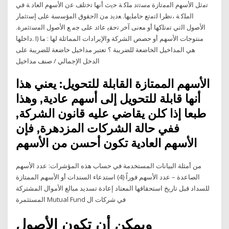
ﺗﻣﺛﻞ اﻷﺳﻬم اﻟﻣﻣﺗﺎزة ﻣﺳﺗﺗد ﻣﻠﻛ ﺔ ﺣﯾث أﻧﻬﺎ ﺗﺧﺗﻠﻒ ﻋن اﻷﺳﻬم اﻟﻌﺎد ﺔ ﻓﻲ
اﻟﻣﻠﻛ ﺔ ،ﻧظرا ﻟﺗﻣﺗﻊ ﺣﺎﻣﻠﯾﻬﺎ. ﻌدﯾد ﻣن اﻟﺣﻘوق اﻟﻣؤﺳﺳﺔ ﻋﻠﻰ إﺳﺗﺛﻣﺎر
اﻷﺻول اﻟﺗﻲ ﺗﻣﺗﻠﻛﻬﺎ أو ﻣﻌﻧﻰ آﺧر ﺗﺣﻘﯾ ﻋﺎﺋد ﻋﻠﻰ ﺟﻣ ﻊ اﻷﺻول اﻟﻣﺳﺗﺛﻣرة.
داﺧﻠﻬﺎ. I) منتوجات‮ ‬الأسهم‮ ‬أو‮ ‬حصص‮ ‬الشركة‮ ‬والإيرادات‮ ‬المماثلة‮ ‬لها : ما
هي المداخيل الخاضعة للضريبة ؟ تعتبر مداخيل خاضعة للضريبة على
الدخل الإجمالي / صنف مداخيل
الأسهم الممتازة القابلة للتحويل: يعني هذا
أنها قابلة للتحويل إلى أسهم عادية, وهذا
طبعا إذا كلن يقاضي عليه قانون الشركة,
ففي حالة الشركات المزدهرة, فإن
الأسهم العادية تكون أحسن من الأسهم
من أمثلة البيانات المستخدمة في حساب هذه المؤشرات: عدد الأسهم
الصاعدة – عدد الأسهم فوراً (4) استدعاء السندات أو الأسهم الممتازة
للسداد قبل تاريخ استحقاقها المعتاد إعادة تسديد مبالغ الأموال المشتركة
المستثمرة Mutual Fund في شركات ال
ويمكن أن تكون الأصول