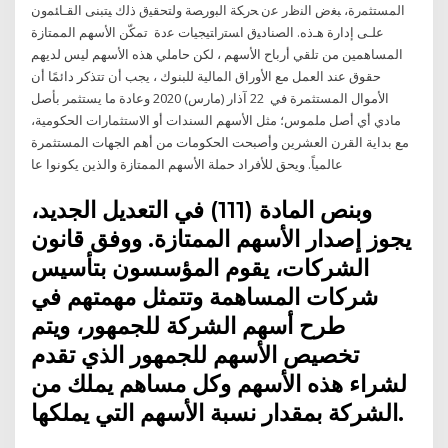
ﺍﻟﻤﺴﺘﺜﻤﺭﺓ، ﺒﻐﺽ ﺍﻟﻨﻅﺭ ﻋﻥ ﺤﺭﻜﺔ ﺍﻟﺒﻭﺭﺼﺔ ﻭﻟﺘﺤﻘﻴﻕ ﺫﻟﻙ ﻴﺘﺒﻨﻰ ﺍﻟﻘـﺎﺌﻤﻭﻥ
ﻋﻠـﻰ ﺇﺩﺍﺭﺓ ﻫـﺫﻩ. ﺍﻟﺼﻨﺎﺩﻴﻕ ﺍﺴﺘﺭﺍﺘﻴﺠﻴﺎﺕ ﻋﺩﺓ تمكّن الأسهم الممتازة
المساهمين من تلقي أرباح الأسهم ، لكن حاملي هذه الأسهم ليس لديهم
حقوق عند العمل مع الأوراق المالية للبنوك ، يجب أن تتذكر دائمًا أن
الأموال المستثمرة في 22 آذار (مارس) 2020 وعادة ما يستثمر بأصل
مادي أي أصل ملموس؛ مثل الأسهم السندات أو الاستثمارات الحكومية،
مع بداية القرن العشرين وأصبحت الحكومات من أهم الجهات المستثمرة
عالمياً. ويحق للأفراد حملة الأسهم الممتازة والذين يكونوا عا
وبنص المادة (111) في التعديل الجديد،
يجوز إصدار الأسهم الممتازة. ووفق قانون
الشركات، يقوم المؤسسون بتأسيس
شركات المساهمة وتتمثل مهمتهم في
طرح أسهم الشركة للجمهور، ويتم
تخصيص الأسهم للجمهور الذي تقدم
لشراء هذه الأسهم وكل مساهم يملك من
الشركة بمقدار نسبة الأسهم التي يملكها.