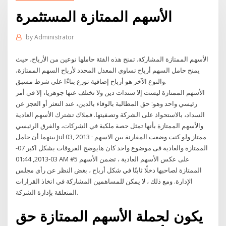
الأسهم الممتازة المستثمرة
by
Administrator
الأسهم الممتازة المشاركة. تمنح هذه الفئة حاملها نوعين من الأرباح، حيث
يمنح حامل السهم أرباح تساوي المعدل المحدد لأرباح السهم الممتازة،
والنوع الآخر هو أرباح إضافية توزع بناءًا على شرط مسبق.
الأسهم الممتازة ليست إلا سندات دين ولا تختلف عنها جوهريا، إلا في أمر
رئيسي واحد وهو: حق المطالبة بالوفاء بالدين، عند التعثر أو العجز عن
السداد، بالاستحواذ على الشركة وتصفيتها. فملاك تشترك الأسهم العادية
والأسهم الممتازة بأنها تمثل حصة ملكية في الشركات، والفرق الرئيسي
بينهما أن حامل Jul 03, 2013 · ممتاز ولو كنت وضعت المقارنة بين الاسهم
الممتازة والعادية فى موضوع واحد كان هايوضح الفروقات بشكل اكبر 07-
03-2013, 01:44 AM #5 على عكس الأسهم العادية ، تضمن الأسهم
الممتازة لصاحبها دخلًا ثابتًا في شكل أرباح ، بغض النظر عن رأي مجلس
الإدارة. ومع ذلك ، لا يمكن للمساهمين المشاركة في اتخاذ القرارات
المتعلقة بإدارة الشركة.
يكون لحملة الأسهم الممتازة حق