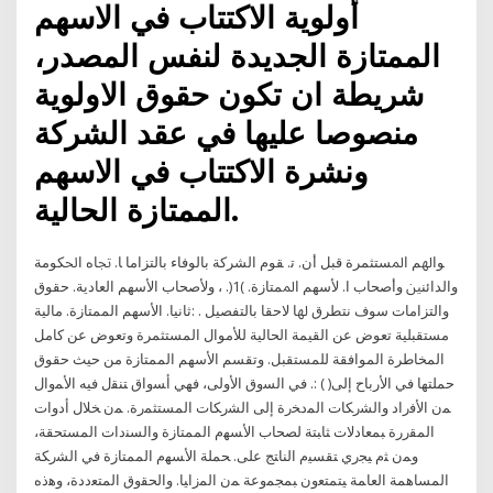
أولوية الاكتتاب في الاسهم
الممتازة الجديدة لنفس المصدر،
شريطة ان تكون حقوق الاولوية
منصوصا عليها في عقد الشركة
ونشرة الاكتتاب في الاسهم
الممتازة الحالية.
ﻮاﳍﻢ اﳌﺴﺘﺜﻤﺮة ﻗﺒﻞ أن. ﺗ. ﻘﻮم اﻟﺸﺮﻛﺔ ﺑﺎﻟﻮﻓﺎء ﺑﺎﻟﺘﺰاﻣﺎ ﺎ. ﲡﺎﻩ اﳊﻜﻮﻣﺔ
واﻟﺪاﺋﻨﲔ وأﺻﺤﺎب ا. ﻷﺳﻬﻢ اﳌﻤﺘﺎزة. )1(. ، وﻷﺻﺤﺎب اﻷﺳﻬﻢ اﻟﻌﺎدﻳﺔ. ﺣﻘﻮق
واﻟﺘﺰاﻣﺎت ﺳﻮف ﻧﺘﻄﺮق ﳍﺎ ﻻﺣﻘﺎ ﺑﺎﻟﺘﻔﺼﻴﻞ . :ﺛﺎﻧﻴﺎ. اﻷﺳﻬﻢ اﻟﻤﻤﺘﺎزة. مالية
مستقبلية تعوض عن القيمة الحالية للأموال المستثمرة وتعوض عن كامل
المخاطرة الموافقة للمستقبل. وتقسم الأسهم الممتازة من حيث حقوق
حملتها في الأرباح إلى( ) :. ﻓﻲ ﺍﻟﺴﻭﻕ ﺍﻷﻭﻟﻰ، ﻓﻬﻲ ﺃﺴﻭﺍﻕ ﺘﻨﻘل ﻓﻴﻪ ﺍﻷﻤﻭﺍل
ﻤﻥ ﺍﻷﻓﺭﺍﺩ ﻭﺍﻟﺸﺭﻜﺎﺕ ﺍﻟﻤﺩﺨﺭﺓ ﺇﻟﻰ ﺍﻟﺸﺭﻜﺎﺕ ﺍﻟﻤﺴﺘﺜﻤﺭﺓ. ﻤﻥ ﺨﻼل ﺃﺩﻭﺍﺕ
ﺍﻟﻤﻘﺭﺭﺓ ﺒﻤﻌﺎﺩﻻﺕ ﺜﺎﺒﺘﺔ ﻟﺼﺤﺎﺏ ﺍﻷﺴﻬﻡ ﺍﻟﻤﻤﺘﺎﺯﺓ ﻭﺍﻟﺴﻨﺩﺍﺕ ﺍﻟﻤﺴﺘﺤﻘﺔ،
ﻭﻤﻥ ﺜﻡ ﻴﺠﺭﻱ ﺘﻘﺴﻴﻡ ﺍﻟﻨﺎﺘﺞ ﻋﻠﻰ. ﺤﻤﻠﺔ ﺍﻷﺴﻬﻡ ﺍﻟﻤﻤﺘﺎﺯﺓ ﻓﻲ ﺍﻟﺸﺭﻜﺔ
ﺍﻟﻤﺴﺎﻫﻤﺔ ﺍﻟﻌﺎﻤﺔ ﻴﺘﻤﺘﻌﻭﻥ ﺒﻤﺠﻤﻭﻋﺔ ﻤﻥ ﺍﻟﻤﺯﺍﻴﺎ. ﻭﺍﻟﺤﻘﻭﻕ ﺍﻟﻤﺘﻌﺩﺩﺓ، ﻭﻫﺫﻩ