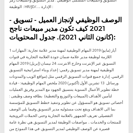
الوظيفة : HR/JD/…. الإدارة :
الوصف الوظيفي لإنجاز العميل - تسويق -
2021 كيف تكون مدير مبيعات ناجح
(كانون الثاني 2021). جدول المحتويات:
1 أيار (مايو) 2019 المهام الوظيفية لمهنة مدير علامة تجارية: المهارات
اللازمة لوظيفة مدير علامة ضمان جودة العلامة التجارية في قنوات
التسويق عبر الإنترنت وخارج الانترنت. 24 نيسان (إبريل) 2019 المهام
الوظيفية لمهنة مدير تسويق رقمي: إعداد وبناء استراتيجية التسويق
الرقمي. إدارة جميع قنوات التسويق الرقمي مثل (مواقع الويب والمدونات
ورسائل 13 تشرين الأول (أكتوبر) 2020 ملخص المهام الوظيفية: - قيادة
خطة تطوير الأعمال السنوية بتنسيق الجهود مع المدير وفريق العمليات
لتأمين الأهداف (المبيعات والتوزيع والتغطية) بطاقه وصف وظيفى :
أخصائى تسويق هو المسؤول عن تطوير وتنفيذ خطط التسويق للمؤسسة
بما الى الاهداف ويقع تحت مسئوليه مدير التسويق وفيما يلى الوصف
التفصيلى تعريف الجمهور بالعلامة التجارية وحتى الحملات الترويجية
للمنتجات والخدمات .. مواصفات الوظيفة لمدير التسويق هي نظرة عامة
قصيرة عن الوصف الوظيفي لمدير التسويق. في هذا النموذج من