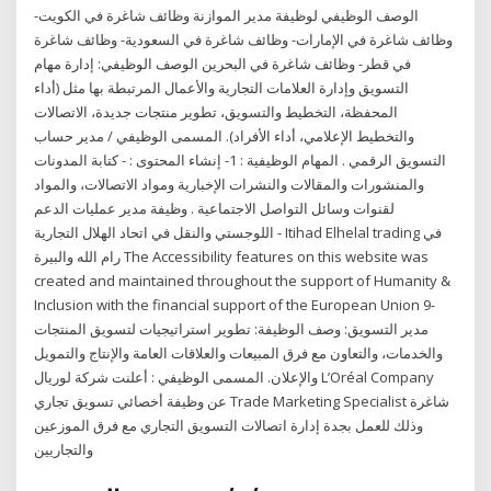
الوصف الوظيفي لوظيفة مدير الموازنة وظائف شاغرة في الكويت-
وظائف شاغرة في الإمارات- وظائف شاغرة في السعودية- وظائف شاغرة
في قطر- وظائف شاغرة في البحرين الوصف الوظيفي: إدارة مهام
التسويق وإدارة العلامات التجارية والأعمال المرتبطة بها مثل (أداء
المحفظة، التخطيط والتسويق، تطوير منتجات جديدة، الاتصالات
والتخطيط الإعلامي، أداء الأفراد). المسمى الوظيفي / مدير حساب
التسويق الرقمي . المهام الوظيفية : 1- إنشاء المحتوى : - كتابة المدونات
والمنشورات والمقالات والنشرات الإخبارية ومواد الاتصالات، والمواد
لقنوات وسائل التواصل الاجتماعية . وظيفة مدير عمليات الدعم
اللوجستي والنقل في اتحاد الهلال التجارية - Itihad Elhelal trading في
رام الله والبيرة The Accessibility features on this website was
created and maintained throughout the support of Humanity &
Inclusion with the financial support of the European Union 9-
مدير التسويق: وصف الوظيفة: تطوير استراتيجيات لتسويق المنتجات
والخدمات، والتعاون مع فرق المبيعات والعلاقات العامة والإنتاج والتمويل
والإعلان. المسمى الوظيفي : أعلنت شركة لوريال L’Oréal Company
عن وظيفة أخصائي تسويق تجاري Trade Marketing Specialist شاغرة
وذلك للعمل بجدة إدارة اتصالات التسويق التجاري مع فرق الموزعين
والتجاريين