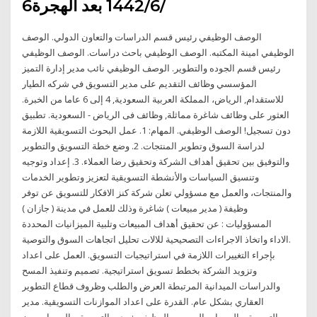
6‏‏/6‏‏/1442 بعد الهجرة
الوصف الوظيفي رئيس قسم الدراسات والتعاون الدولي. الوصف
الوظيفي امينة المكتبه. الوصف الوظيفي باحث دراسات. الوصف الوظيفي
رئيس قسم الجوده والتطوير. الوصف الوظيفي نائب مدير إدارة التميز
المؤسسي وظائف التقديم على مدير التسويق في شركه الطيار
للاستقدام, الرياض، المملكة العربية السعودية, 4 إلى 6 عاما من الخبرة.
العثور على وظائف شاغرة مماثلة, وظائف فى الرياض - السعودية. تطبيق
دون تسجيل! الوصف الوظيفي. المهام: 1. عمل البحوث التسويقية اللازمة
لدراسة السوق وتطوير المنتجات. 2. وضع خطة التسويق والتطوير
والتوفيق بين تحقيق أهداف الشركة وتحقيق رضا العملاء. 3. إعداد وتوجيه
وتنسيق السياسات والأنشطة التسويقية لتعزيز وتطوير الخدمات
والمنتجات، والعمل مع مسؤولي تعلن شركة كنز الافكار للتسويق عن توفر
وظيفة ( مدير مبيعات ) شاغرة وذلك للعمل في مدينة ( جازان )
المسؤوليات : عن تحقيق أهداف المبيعات وتلبية الميزانيات المحددة
.الاداء واتخاذ الاجراءات التصحيحية للالات تحليل اتجاهات السوق والتوصية
بإجراء التغييرات اللازمة في استراتيجيات التسويق. العمل على اعداد
وتزويد الشركة بخطط تسويق استراتيجية. تصميم وتنفيذ المسح
والدراسات الميدانية المرتبطة العرض والطلب وظروف قطاع التطوير
العقاري بشكل عام. القدرة على اعداد الموازنات التسويقية. مدير
التسويق والمبيعات المسمى الوظيفي : مدير التسويق والمبيعات رمز