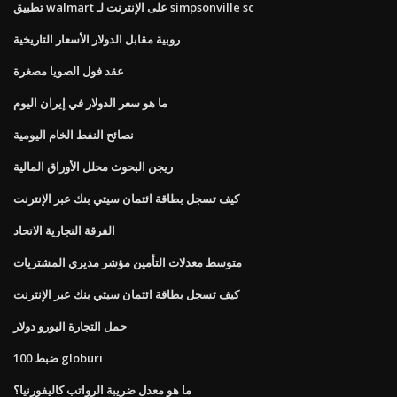
تطبيق walmart على الإنترنت لـ simpsonville sc
روبية مقابل الدولار الأسعار التاريخية
عقد فول الصويا مصغرة
ما هو سعر الدولار في إيران اليوم
نصائح النفط الخام اليومية
ريجن البحوث محلل الأوراق المالية
كيف تسجل بطاقة ائتمان سيتي بنك عبر الإنترنت
الفرقة التجارية الاتحاد
متوسط ​​معدلات التأمين مؤشر مديري المشتريات
كيف تسجل بطاقة ائتمان سيتي بنك عبر الإنترنت
حمل التجارة اليورو دولار
ضبط 100 globuri
ما هو معدل ضريبة الرواتب كاليفورنيا؟