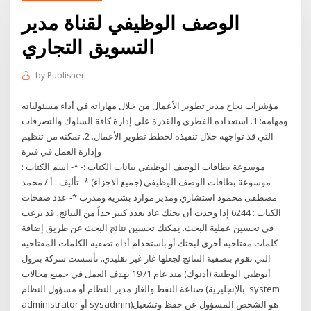
الوصف الوظيفي لقناة مدير
التسويق التجاري
by
Publisher
مؤشرات نجاح مدير تطوير الأعمال من خلال مهاراته في أداء مسئولياته
ومهامه: 1. استعداده الفطري والقدرة على إدارة كافة السلوك والتصرفات
التي قد تواجهه خلال تنفيذه لخطط تطوير الأعمال. 2. تمكنه من تنظيم
وإدارة العمل في فترة
موسوعة بطاقات الوصف الوظيفي بيانات الكتاب :- *- اسم الكتاب :
موسوعة بطاقات الوصف الوظيفي (جميع الاجزاء) *- تأليف : أ / محمد
مصطفى محمود استشاري ومدير موارد بشرية ومدرب *- عدد صفحات
الكتاب : 6244 إذا وجدت أن بحثك عاد بعدد كبير جداً من النتائج، قد ترغب
في تحسين عملية البحث. يمكنك تحسين نتائج البحث عن طريق إضافة
كلمات مفتاحية أخرى لبحثك أو باستخدام أداة تصفية الكلمات المفتاحية
التي تقوم بتصفية النتائج لجعلها غاز غير تقليدي. تأسست شركة بترول
أبوظبي الوطنية (أدنوك) منذ عام 1971 بهدف العمل في جميع مجالات
صناعة النفط والغاز مدير النظام أو مسؤول النظام (بالإنجليزية: system
administrator أو sysadmin)‏ هو الشخص المسؤول عن حفظ وتشغيل