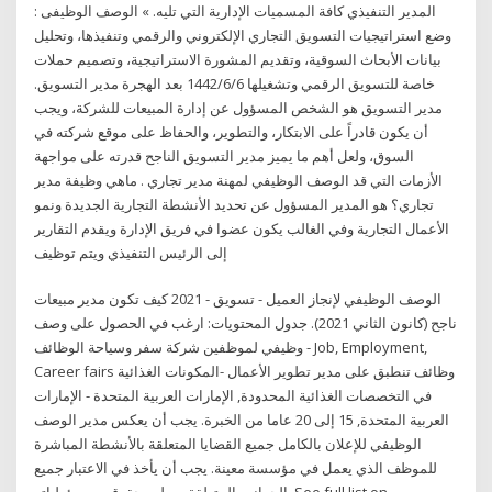
المدير التنفيذي كافة المسميات الإدارية التي تليه. » الوصف الوظيفى :
وضع استراتيجيات التسويق التجاري الإلكتروني والرقمي وتنفيذها، وتحليل
بيانات الأبحاث السوقية، وتقديم المشورة الاستراتيجية، وتصميم حملات
خاصة للتسويق الرقمي وتشغيلها 6‏‏/6‏‏/1442 بعد الهجرة مدير التسويق.
مدير التسويق هو الشخص المسؤول عن إدارة المبيعات للشركة، ويجب
أن يكون قادراً على الابتكار، والتطوير، والحفاظ على موقع شركته في
السوق، ولعل أهم ما يميز مدير التسويق الناجح قدرته على مواجهة
الأزمات التي قد الوصف الوظيفي لمهنة مدير تجاري . ماهي وظيفة مدير
تجاري؟ هو المدير المسؤول عن تحديد الأنشطة التجارية الجديدة ونمو
الأعمال التجارية وفي الغالب يكون عضوا في فريق الإدارة ويقدم التقارير
إلى الرئيس التنفيذي ويتم توظيف
الوصف الوظيفي لإنجاز العميل - تسويق - 2021 كيف تكون مدير مبيعات
ناجح (كانون الثاني 2021). جدول المحتويات: ارغب في الحصول على وصف
وظيفي لموظفين شركة سفر وسياحة الوظائف - Job, Employment,
Career fairs وظائف تنطبق على مدير تطوير الأعمال -المكونات الغذائية
في التخصصات الغذائية المحدودة, الإمارات العربية المتحدة - الإمارات
العربية المتحدة, 15 إلى 20 عاما من الخبرة. يجب أن يعكس مدير الوصف
الوظيفي للإعلان بالكامل جميع القضايا المتعلقة بالأنشطة المباشرة
للموظف الذي يعمل في مؤسسة معينة. يجب أن يأخذ في الاعتبار جميع