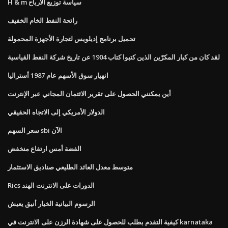
H & m سياسة توزيع الأرباح
رائحة النفط الخام الخفيف
تحميل برنامج إديلويس لتجارة الأجهزة المحمولة
لقد كان من كبار المكرّين الذين كتبوا كتاب 1904 عن تاريخ شركة النفط القياسية
انهيار سوق الأسهم عام 1987 أستراليا
أين يمكنني الحصول على تقرير الائتمان المجاني عبر الإنترنت
الدولار الأمريكي إلى الاتجاه الحقيقي
سعر السهم sbi الآن
الفضة أمس ارتفاع منخفض
متوسط ​​معدل العائد الطليعي صناديق الاستثمار
Rics الدورات على الانترنت الهند
الرسوم البيانية الخيار أنيق يعيش
كيفية التقدم بطلب للحصول على شهادة الرزن على الانترنت في karnataka