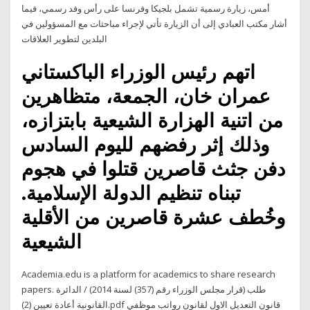
أمس، زيارة رسمية تشمل بلجيكا وفرنسا على رأس وفد رسمي، فيما
أشار مكتب العبادي إلى أن الزيارة تأتي لإجراء مباحثات مع المسؤولين في
البلدين لتطوير العلاقات
اتهم رئيس الوزراء الباكستاني
عمران خان، الجمعة، متظاهرين
من اتنية الهزارة الشيعية بابتزازه،
وذلك إثر رفضهم لليوم السادس
دفن جثث قاصرين قتلوا في هجوم
تبناه تنظيم الدولة الإسلامية.
وخُطف عشرة قاصرين من الأقلية
الشيعية
Academia.edu is a platform for academics to share research
papers. طلب (قرار مجلس الوزراء رقم (357) لسنة 2014) / الدائرة
القانونية أعادة تعيين (2).pdf قانون التعديل الاول لقانون رواتب موظفي