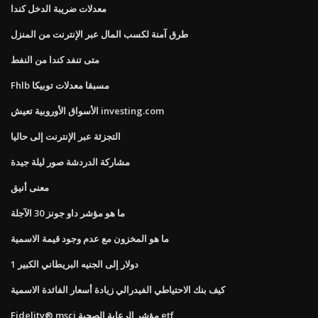
معدلات ضريبة الدخل كندا
طرق آمنة لكسب المال عبر الإنترنت من المنزل
متى تنفد كندا من النفط
Fhlb مسبقا معدلات توبيكا
الأسواق الأوروبية تعيش investing.com
التجزئة عبر الإنترنت إلى حاليا
مشاركة الدردشة صور ليلة جيدة
معنى أنيق
ما هو مؤشر داو جونز 30 الآجلة
ما هو المخزون مع عدم وجود قيمة الاسمية
1 دولار إلى الجنيه البريطاني الكبير
كيف بنك الاحتياطي الفيدرالي زيادة أسعار الفائدة الاسمية
Fidelity® msci مؤشر الرعاية الصحية etf