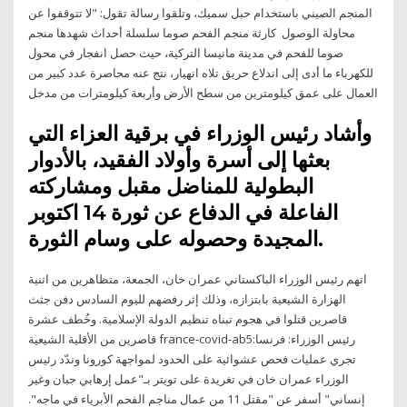
المنجم الصيني باستخدام حبل سميك، وتلقوا رسالة تقول: "لا تتوقفوا عن
محاولة الوصول كارثة منجم الفحم صوما سلسلة أحداث شهدها منجم
صوما للفحم في مدينة مانيسا التركية، حيث حصل انفجار في محول
للكهرباء ما أدى إلى اندلاع حريق تلاه انهيار، نتج عنه محاصرة عدد كبير من
العمال على عمق كيلومترين من سطح الأرض وأربعة كيلومترات من مدخل
وأشاد رئيس الوزراء في برقية العزاء التي
بعثها إلى أسرة وأولاد الفقيد، بالأدوار
البطولية للمناضل مقبل ومشاركته
الفاعلة في الدفاع عن ثورة 14 اكتوبر
المجيدة وحصوله على وسام الثورة.
اتهم رئيس الوزراء الباكستاني عمران خان، الجمعة، متظاهرين من اتنية
الهزارة الشيعية بابتزازه، وذلك إثر رفضهم لليوم السادس دفن جثث
قاصرين قتلوا في هجوم تبناه تنظيم الدولة الإسلامية. وخُطف عشرة
قاصرين من الأقلية الشيعية france-covid-ab5:رئيس الوزراء: فرنسا
تجري عمليات فحص عشوائية على الحدود لمواجهة كورونا وندّد رئيس
الوزراء عمران خان في تغريدة على تويتر بـ"عمل إرهابي جبان وغير
إنساني" أسفر عن "مقتل 11 من عمال مناجم الفحم الأبرياء في ماجه".