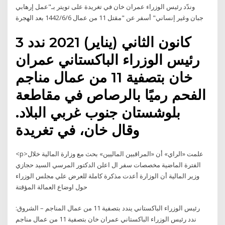
وندّد رئيس الوزراء عمران خان في تغريدة على تويتر بـ"عمل إرهابي
جبان وغير إنساني" أسفر عن "مقتل 11 من عمال 6‏‏/6‏‏/1442 بعد الهجرة
3 كانون الثاني (يناير) 2021 ندد
رئيس الوزراء الباكستاني عمران
خان بتصفية 11 من عمال مناجم
الفحم رميًا بالرصاص في مقاطعة
بلوشستان جنوب غربي البلاد.
وقال خان، في تغريدة
<p>علمت «الراي» أن «المراقبين الماليين» بحث مع وزارة المالية خلال
الفترة الماضية مخصصات سفر ال اعلن الدكتور المرسي السيد حجازي
وزير المالية أن الوزارة أعدت مذكرة كاملة للعرض علي مجلس الوزراء
حول اوضاع العمالة المؤقتة
رئيس الوزراء الباكستاني يندد بتصفية 11 من عمال المناجم – الشروق:
ندد رئيس الوزراء الباكستاني عمران خان بتصفية 11 من عمال مناجم