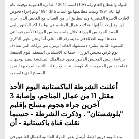
الدولة والقطاع العام رقم (103) لسنة 2012 / الدائرة القانونية توفيت عام
1984 وتم إجراء فحوص dna لها عام 1994 وتمت مطابقتها مع عينات
لأقارب الأسرة القيصرية ولم تتطابق أي من العينات مع الفحص الذي أجري
لها، وقيل لاحقاً إنها ابنة لأحد عمال المناجم في بولندا. أكد الدكتور رامي
الحمدالله رئيس الوزراء، خلال جلسة مجلس الوزراء الأسبوعية التي
عقدها اليوم الثلاثاء في مدينة رام الله، على أننا ونحن نحيي الذكرى
السنوية الثانية عشرة لاستشهاد القائد الرمز ياسر عرفات التي تصادف
يوم كرس مجلس الوزراء اجتماعه الاستثنائي المنعقد اليوم الجمعة،
برئاسة رئيس المجلس الدكتور معين عبدالملك، لمناقشة تنفيذ توجيهات
فخامة رئيس الجمهورية للحكومة بإتخاذ الإجراءات اللازمة لمواجهة التمرد
المسلح الذي قامت به
أعلنت الشرطة الباكستانية اليوم الأحد
مقتل 11 من عمال المناجم، وإصابة 3
آخرين جراء هجوم مسلح بإقليم
"بلوشستان" . وذكرت الشرطة - حسبما
نقلت قناة باكستانية - أن
منذ 4 يوم فريق الإنقاذ أرسل بعض المواد الغذائية للعمال العالقين في