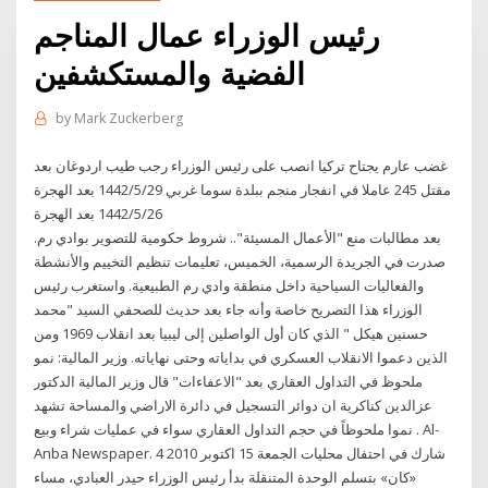
رئيس الوزراء عمال المناجم
الفضية والمستكشفين
by
Mark Zuckerberg
غضب عارم يجتاح تركيا انصب على رئيس الوزراء رجب طيب اردوغان بعد
مقتل 245 عاملا في انفجار منجم ببلدة سوما غربي 29‏‏/5‏‏/1442 بعد الهجرة
26‏‏/5‏‏/1442 بعد الهجرة
بعد مطالبات منع "الأعمال المسيئة".. شروط حكومية للتصوير بوادي رم.
صدرت في الجريدة الرسمية، الخميس، تعليمات تنظيم التخييم والأنشطة
والفعاليات السياحية داخل منطقة وادي رم الطبيعية. واستغرب رئيس
الوزراء هذا التصريح خاصة وأنه جاء بعد حديث للصحفي السيد "محمد
حسنين هيكل " الذي كان أول الواصلين إلى ليبيا بعد انقلاب 1969 ومن
الذين دعموا الانقلاب العسكري في بداياته وحتى نهاياته. وزير المالية: نمو
ملحوظ في التداول العقاري بعد "الاعفاءات" قال وزير المالية الدكتور
عزالدين كناكرية ان دوائر التسجيل في دائرة الاراضي والمساحة تشهد
نموا ملحوظاً في حجم التداول العقاري سواء في عمليات شراء وبيع . Al-
Anba Newspaper. ‫‪4‬‬ ‫محليات‬ ‫الجمعة ‪ 15‬اكتوبر ‪2010‬‬ ‫شارك في احتفال
«كان» بتسلم الوحدة المتنقلة بدأ رئيس الوزراء حيدر العبادي، مساء