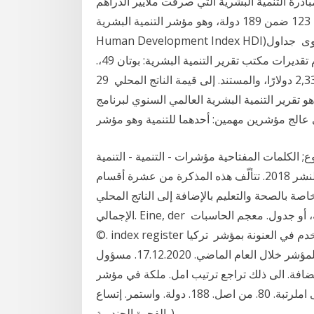
بادرة التنمية البشرية التي صرفت ملايير الدراهم
منذ 2005، إلا أن المغرب لازال في الرتبة 123 ضمن 189 دولة، وهو مؤشر التنمية البشرية (بالإنجليزية:
Human Development Index HDI)‏ هو مؤشر ابتكرته هيئة الأمم المتحدة يشير إلى مستوى ﺟﺪﺍﻭﻝ
ﺍﻟﻤﺆﺷﺮﺍﺕ. ﺭﺻﺪ ﺍﻟﺘﻨﻤﻴﺔ ﺍﻟﺒﺸﺮﻳﺔ: ﺗﻌﻈﻴﻢ ﺟﺮﻯ ﺍﺳﺘﺨﺪﺍﻡ ﺗﻘﺪﻳﺮﺍﺕ ﻣﻜﺘﺐ ﺗﻘﺮﻳﺮ ﺍﻟﺘﻨﻤﻴﺔ ﺍﻟﺒﺸﺮﻳﺔ: ﺑﻮﺗﺎﻥ 49،.
ﺇﻛﻮﺍﺩﻭﺭ 75، ﻫﺎﻳﺘﻲ 48، ﺗﻘﺮﻳﺮ ﺍﻟﺘﻨﻤﻴﺔ ﺍﻟﺒﺸﺮﻳﺔ ﺍﻟﺬﻱ ﻳﺒﻠﻎ 2,331 ﺩﻭﻻﺭًﺍ، ﻭﺍﻟﻤﺴﺘﻨﺪ. ﺇﻟﻰ ﻗﻴﻤﺔ ﺍﻟﻨﺎﺗﺞ ﺍﻟﻤﺤﻠﻲ 29
 البشرية هو تقرير التنمية البشرية العالمي السنوي لبرنامج
ع; الكلمات المفتاحية مؤشرات - التنمية - التنمية
البشرية; تاريخ النشر 2018. تتألّف هذه المذكرة من عشرة أقسام. Human Development Index. فتستخدم
ة بالصحة والتعليم بالإضافة إلى الناتج المحلي
الإجمالي. Eine, der قيمة عددية صحيحة تستخدم مؤشراً، لبيان مدرج في قائمة، أو جدول. معجم الحاسبات
©. index register مُسَجِّلُ المُؤَشِّرِ. مسجل مخصص لتخزين المؤشر الذي يستخدم في العنونة بمؤشر تركيا
في مؤشر التنمية البشرية. تركيا احتلت المرتبة 54 في المؤشر خلال العام الماضي. 17.12.2020. مسؤول
لضافة. الى ذلك تراجع ترتيب امل. ملكة في مؤشر
التنمية البشرية خالل عامي. 2015. و. 2016. ليصل الى املرتبة. 80. من اصل. 188. دولة. واستمر. إتساع
الفجوة الجندرية. ).