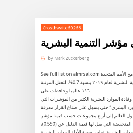
Crosthwaite60266
ؤشر التنمية البشرية
by
Mark Zuckerberg
See full list on almrsal.com كشف تقرير التنمية البشرية لعام 2019 الصادر عن برنامج الأمم المتحدة
الإنمائى أن مصر أحرزت مزيدًا من التقدم فى مؤشر التنمية البشرية لعام ٢٠١٩ بنسبة 0.7%، لتحتل المرتبة
١١٦ عالميا وحافظت على
قادة الموارد البشرية الكثير من المؤشرات التي
مورد البشري” حتى يسهل على صناع القرار معرفة
 دول العالم إلى أربع مجموعات حسب قيمة مؤشر
دليل التنمية البشرية، فالدول ذات التنمية البشرية المنخفضة التي يقل لها قيمة الدليل عن (0.550)،
ارد البشرية: قياس جودة الأداء للموارد البشرية