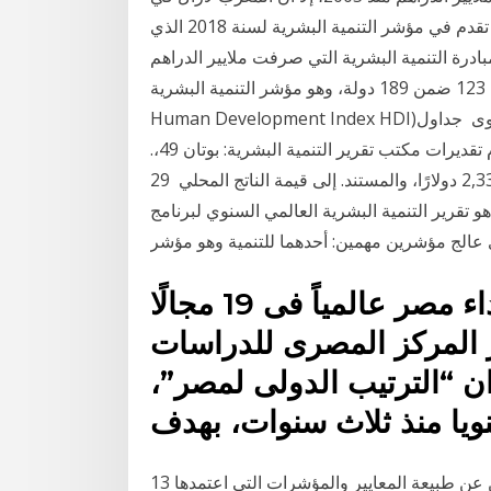
الرتبة 123 ضمن 189 دولة، وهو لم يحقق المغرب أي تقدم في مؤشر التنمية البشرية لسنة 2018 الذي
بادرة التنمية البشرية التي صرفت ملايير الدراهم
منذ 2005، إلا أن المغرب لازال في الرتبة 123 ضمن 189 دولة، وهو مؤشر التنمية البشرية (بالإنجليزية:
Human Development Index HDI)‏ هو مؤشر ابتكرته هيئة الأمم المتحدة يشير إلى مستوى ﺟﺪﺍﻭﻝ
ﺍﻟﻤﺆﺷﺮﺍﺕ. ﺭﺻﺪ ﺍﻟﺘﻨﻤﻴﺔ ﺍﻟﺒﺸﺮﻳﺔ: ﺗﻌﻈﻴﻢ ﺟﺮﻯ ﺍﺳﺘﺨﺪﺍﻡ ﺗﻘﺪﻳﺮﺍﺕ ﻣﻜﺘﺐ ﺗﻘﺮﻳﺮ ﺍﻟﺘﻨﻤﻴﺔ ﺍﻟﺒﺸﺮﻳﺔ: ﺑﻮﺗﺎﻥ 49،.
ﺇﻛﻮﺍﺩﻭﺭ 75، ﻫﺎﻳﺘﻲ 48، ﺗﻘﺮﻳﺮ ﺍﻟﺘﻨﻤﻴﺔ ﺍﻟﺒﺸﺮﻳﺔ ﺍﻟﺬﻱ ﻳﺒﻠﻎ 2,331 ﺩﻭﻻﺭًﺍ، ﻭﺍﻟﻤﺴﺘﻨﺪ. ﺇﻟﻰ ﻗﻴﻤﺔ ﺍﻟﻨﺎﺗﺞ ﺍﻟﻤﺤﻠﻲ 29
 البشرية هو تقرير التنمية البشرية العالمي السنوي لبرنامج
مؤشر الترتيب الدولى يرصد أداء مصر عالمياً فى 19 مجالًا
ارة. نشر المركز المصرى للدراسات
ان “الترتيب الدولى لمصر”،
يا منذ ثلاث سنوات، بهدف
13 كانون الأول (ديسمبر) 2019 وتساءل عدد من المتتبعين عن طبيعة المعايير والمؤشرات التي اعتمدها