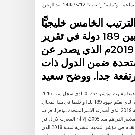
بيئية" و"تقنية". 12‏‏/5‏‏/1442 بعد الهجرة
رتيب الخامس خليجيًّا
وعربيًّا والـ47 عالميًّا من بين 189 دولة في تقرير
التنمية البشرية العالمي 2019م الذي يصدر عن
المتحدة ضمن الدول ذات
مرتفعة جدا. ووضح سعيد
في سنة 2017 عرف مؤشر التنمية البشرية ارتفاعا طفيفا مقارنة بمؤشر 752. 0 الذي سجل سنة 2016
والذي سمح للجزائر باحتلال المركز الـ 83 في هذا التصنيف الذي يقيّم جهود 189 بلدا وإقليما في هذا المجال.
لم يحقق المغرب أي تقدم في مؤشر التنمية البشرية لسنة 2018 الذي أصدرته الأمم المتحدة مؤخرا، فرغم
التمويلات الكبيرة ومبادرة التنمية البشرية التي صرفت ملايير الدراهم منذ 2005، إلا أن المغرب لازال في
الرتبة 123 ضمن 189 دولة، وهو لم يحقق المغرب أي تقدم في مؤشر التنمية البشرية لسنة 2018 الذي