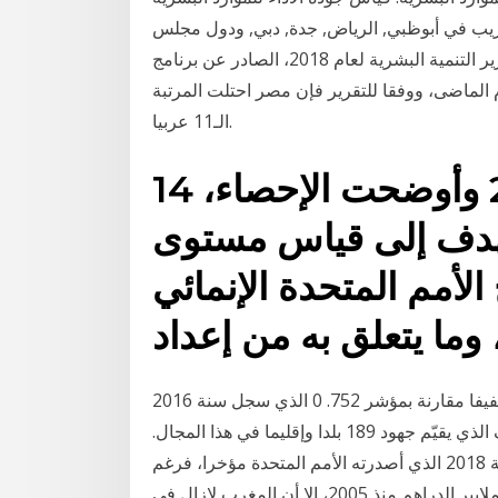
تدريب في أبوظبي, الرياض, جدة, دبي, ودول مجلس
التعاون الخليجي. احتلت مصر المرتبة الـ115 عالميا فى تقرير التنمية البشرية لعام 2018، الصادر عن برنامج
4 مراكز عن تصنيف العام الماضى، ووفقا للتقرير فإن مصر احتلت المرتبة
الـ11 عربيا.
14 كانون الثاني (يناير) 2020 وأوضحت الإحصاء،
يهدف إلى قياس مستوى
م المتحدة الإنمائي (UNDP) بهذا
في سنة 2017 عرف مؤشر التنمية البشرية ارتفاعا طفيفا مقارنة بمؤشر 752. 0 الذي سجل سنة 2016
والذي سمح للجزائر باحتلال المركز الـ 83 في هذا التصنيف الذي يقيّم جهود 189 بلدا وإقليما في هذا المجال.
لم يحقق المغرب أي تقدم في مؤشر التنمية البشرية لسنة 2018 الذي أصدرته الأمم المتحدة مؤخرا، فرغم
التمويلات الكبيرة ومبادرة التنمية البشرية التي صرفت ملايير الدراهم منذ 2005، إلا أن المغرب لازال في