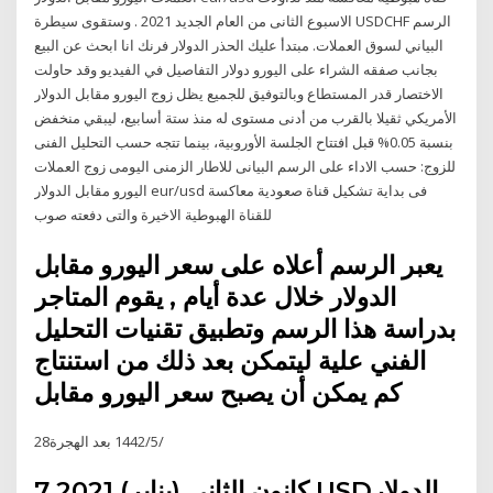
الاسبوع الثانى من العام الجديد 2021 . وستقوى سيطرة ‎USDCHF‎ الرسم
البياني لسوق العملات. مبتدأ عليك الحذر الدولار فرنك انا ابحث عن البيع
بجانب صفقه الشراء على اليورو دولار التفاصيل في الفيديو وقد حاولت
الاختصار قدر المستطاع وبالتوفيق للجميع يظل زوج اليورو مقابل الدولار
الأمريكي ثقيلا بالقرب من أدنى مستوى له منذ ستة أسابيع، ليبقي منخفض
بنسبة 0.05% قبل افتتاح الجلسة الأوروبية، بينما تتجه حسب التحليل الفنى
للزوج: حسب الاداء على الرسم البيانى للاطار الزمنى اليومى زوج العملات
اليورو مقابل الدولار eur/usd فى بداية تشكيل قناة صعودية معاكسة
للقناة الهبوطية الاخيرة والتى دفعته صوب
يعبر الرسم أعلاه على سعر اليورو مقابل
الدولار خلال عدة أيام , يقوم المتاجر
بدراسة هذا الرسم وتطبيق تقنيات التحليل
الفني علية ليتمكن بعد ذلك من استنتاج
كم يمكن أن يصبح سعر اليورو مقابل
28‏‏/5‏‏/1442 بعد الهجرة
7 كانون الثاني (يناير) 2021 USDالدولار