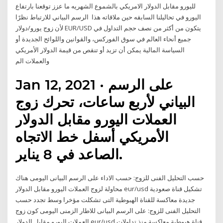
لليورو مقابل الدولار الامريكي بالشموع الشهريه ما عزز توقعنا بارتفاع
اليورو في تحاليلنا السابقه حين ملاقاته هذا الرسم البياني للارتباط نظرًا
لأن زوج يورو/دولار EUR/USD يتكون من أكثر من نصف حجم التداول في
جميع أنحاء العالم في سوق الفوركس، والقوانين واللوائح الجديدة أو
السياسة المالية يمكن أن تزيد أو تنقص من قيمة الدولار الأمريكي
والعملات الم
Jan 12, 2021 · على الرسم
البياني لأربع ساعات، تحرك زوج
العملات اليورو مقابل الدولار
الأمريكي أسفل خط الاتجاه
الصاعد في 8 يناير.
حسب التحليل الفنى للزوج: حسب الاداء على الرسم البيانى اليومى هناك
محاولة لزوج العملات اليورو مقابل الدولار eur/usd تشكيل قناة صعودية
جديدة معاكسة للقناة الهبوطية التى تشكلت مؤخرا وسط تجدد حسب
التحليل الفنى للزوج: على الرسم البيانى للاطار الزمنى اليومى كون زوج
العملات اليورو مقابل الدولار eur/usd قناة هبوطية معاكسة منذ تداولات