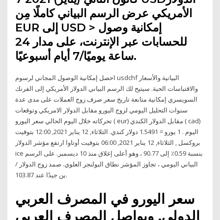
الأمريكي عرض الرسم البياني كاملًا مِن
EUR إلى USD > إمكانية وصول
للحسابات عبر الإنترنت، على مدار 24
ساعة يوميًا/7 أيام أسبوعيًا.
احصل إمكانية الوصول المجاني لرسوم usdchf البيانية والأسعار
والاقتباسات الحية. سيتيح لك الرسم البياني الدولار الأمريكي إلى الفرنك
السويسري إمكانية متابعة تاريخ سعر صرف زوج العملات على مدى عدة
سنوات التحليل اليومي لزوج اليورو مقابل الدولار الامريكي وتوقعات
تحركاته خلال اليوم الحالي سعر اليورو ( eur) مقابل الدولار الكندي ( cad)
اليوم . 1 يورو = 1.5491 دولار كندي. الثلاثاء, 12 يناير 2021, 12:00 بتوقيت
بروكسل , الثلاثاء, 12 يناير 2021, 06:00 بتوقيت أوتاوا ارتفع مؤشر الدولار
ice بنسبة 0.59٪ إلى 90.77 ، وهو أعلى إغلاق منذ 10 ديسمبر. على الرسم
البياني اليومي ، تجاوز المؤشر نطاق البولنجر العلوي. صمد زوج الدولار /
ين جيدًا عند 103.87.
سعر اليورو في المصرف العربي
الدولي. ويواصل المصرف العربي