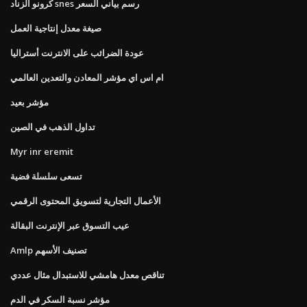
كرونو الزناد snes رسم بياني السعر
صيغة معدل إنتاجية العمل
عودة الضرائب على الانترنت أستراليا
ام اس اي مؤشر المعادن والتعدين العالمي
مؤشر بعيد
تداول الذهب في الصين
Myr inr eremit
تسعى سلسلة فضية
الأعمال التجارية لتسويق المحتوى الرقمي
عيب التسوق عبر الإنترنت البقالة
Amlp تصنيف الأسهم
تناقص معدل هامشي للاستبدال مثال عددي
مؤشر نسبة السكر في الدم