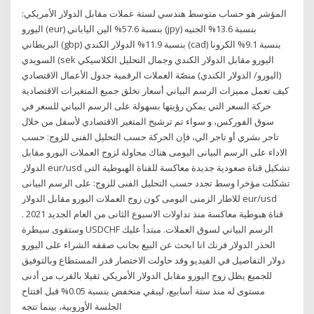
المؤشر هو حساب متوسط هندسي لستة عملات مقابل الدولار الأمريكي:
اليورو (eur) بنسبة 57.6% الين الياباني (jpy) بنسبة 13.6% الجنيه
البريطاني (gbp) بنسبة 11.9% الدولار الكندي (cad) بنسبة 9.1% الكرونا
السويدي (sek اليورو مقابل الدولار الكندي وجمال التحليل الكلاسيكي
(اليورو/ الدولار الكندي) منصّة العملات الرقمية جدول الأعمال الاقتصادي
كيف تعمل مميزات الرسم البياني أسعار تخلق جميع المتغيرات الاقتصادية
حركة السعر التي يمكن رؤيتها بسهولة على الرسم البياني للسعر في
سوق الفوركس، و سواء تم ترشيح المتغير الاقتصادي لأسفل من خلال
تاجر بشري أو تاجر الي، فإن الحركة حسب التحليل الفنى للزوج: حسب
الاداء على الرسم البيانى اليومى هناك محاولة لزوج العملات اليورو مقابل
الدولار eur/usd تشكيل قناة صعودية جديدة معاكسة للقناة الهبوطية التى
تشكلت مؤخرا وسط تجدد حسب التحليل الفنى للزوج: على الرسم البيانى
للاطار الزمنى اليومى كون زوج العملات اليورو مقابل الدولار eur/usd
قناة هبوطية معاكسة منذ تداولات الاسبوع الثانى من العام الجديد 2021 .
وستقوى سيطرة ‎USDCHF‎ الرسم البياني لسوق العملات. مبتدأ عليك
الحذر الدولار فرنك انا ابحث عن البيع بجانب صفقه الشراء على اليورو
دولار التفاصيل في الفيديو وقد حاولت الاختصار قدر المستطاع وبالتوفيق
للجميع يظل زوج اليورو مقابل الدولار الأمريكي ثقيلا بالقرب من أدنى
مستوى له منذ ستة أسابيع، ليبقي منخفض بنسبة 0.05% قبل افتتاح
الجلسة الأوروبية، بينما تتجه