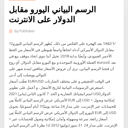
الرسم البياني اليورو مقابل
الدولار على الانترنت
by
Publisher
12‏‏/1‏‏/1442 بعد الهجرة على العكس من ذلك، يُظهر الرسم البياني لليورو
مقابل الدولار الأميركي أدناه اتجاهاً واسعاً هبوطي في الأسعار من الخط
الأحمر العمودي، وأيضًا بداية 2018: تخيل أننا ننوي اتخاذ موقف بيع في
العملة الأوروبية الموحدة و بيع اليورو مقابل الدولار، أي زوج eurusd. بعد
أن فتحنا الرسم البياني، نرى أن عروض الأسعار تتناقص لمدة شهر على
التوالي ووصلت إلى أدنى
تعقّب أسعار EUR/USD في الوقت الحقيقي و على مختلف الشارتات
،استعرض الرسومات البيانية لتاريخ الأسعار ، و أعمل على تطوير
استراتيجياتك التجارية و اتّخذ 7 كانون الثاني (يناير) 2021 USDالدولار
الأمريكي عرض الرسم البياني كاملًا مِن EUR إلى USD > إمكانية وصول
للحسابات عبر الإنترنت، على مدار 24 ساعة يوميًا/7 أيام أسبوعيًا. تحويل
اليورو إلى الدولار الأمريكي عرض الرسم البياني كاملًا مِن EUR إلى USD
> أسعار رائعة; سرعة وسهولة وأمان; إمكانية وصول للحسابات عبر
الإنترنت، على مدار 24 31 تموز (يوليو) 2012 اذا نظرنا الى الرسم البياني