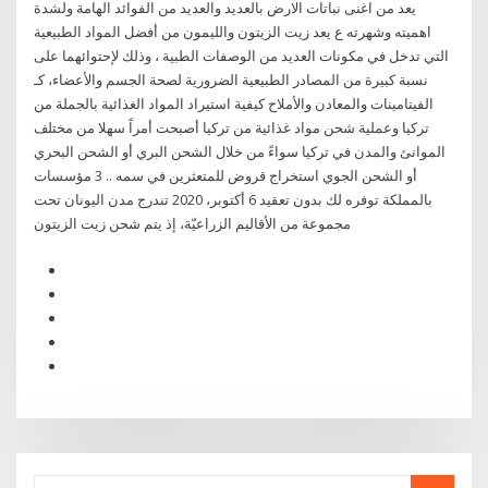
يعد من اغنى نباتات الارض بالعديد والعديد من الفوائد الهامة ولشدة
اهميته وشهرته ع يعد زيت الزيتون والليمون من أفضل المواد الطبيعية
التي تدخل في مكونات العديد من الوصفات الطبية ، وذلك لإحتوائهما على
نسبة كبيرة من المصادر الطبيعية الضرورية لصحة الجسم والأعضاء، كـ
الفيتامينات والمعادن والأملاح كيفية استيراد المواد الغذائية بالجملة من
تركيا وعملية شحن مواد غذائية من تركيا أصبحت أمراً سهلا من مختلف
الموانئ والمدن في تركيا سواءً من خلال الشحن البري أو الشحن البحري
أو الشحن الجوي استخراج قروض للمتعثرين في سمه .. 3 مؤسسات
بالمملكة توفره لك بدون تعقيد 6 أكتوبر، 2020 تندرج مدن اليونان تحت
مجموعة من الأقاليم الزراعيّة، إذ يتم شحن زيت الزيتون