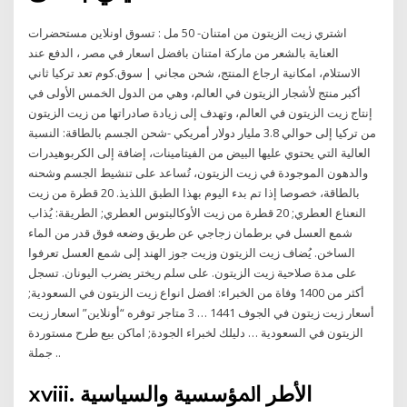
اشتري زيت الزيتون من امتنان- 50 مل : تسوق اونلاين مستحضرات
العناية بالشعر من ماركة امتنان بافضل اسعار في مصر ، الدفع عند
الاستلام، امكانية ارجاع المنتج، شحن مجاني | سوق.كوم تعد تركيا ثاني
أكبر منتج لأشجار الزيتون في العالم، وهي من الدول الخمس الأولى في
إنتاج زيت الزيتون في العالم، وتهدف إلى زيادة صادراتها من زيت الزيتون
من تركيا إلى حوالي 3.8 مليار دولار أمريكي -شحن الجسم بالطاقة: النسبة
العالية التي يحتوي عليها البيض من الفيتامينات، إضافة إلى الكربوهيدرات
والدهون الموجودة في زيت الزيتون، تُساعد على تنشيط الجسم وشحنه
بالطاقة، خصوصا إذا تم بدء اليوم بهذا الطبق اللذيذ. 20 قطرة من زيت
النعناع العطري; 20 قطرة من زيت الأوكالبتوس العطري; الطريقة: يُذاب
شمع العسل في برطمان زجاجي عن طريق وضعه فوق قدر من الماء
الساخن. يُضاف زيت الزيتون وزيت جوز الهند إلى شمع العسل تعرفوا
على مدة صلاحية زيت الزيتون. على سلم ريختر يضرب اليونان. تسجل
أكثر من 1400 وفاة من الخبراء: افضل انواع زيت الزيتون في السعودية;
أسعار زيت زيتون في الجوف 1441 … 3 متاجر توفره “أونلاين” اسعار زيت
الزيتون في السعودية … دليلك لخبراء الجودة; اماكن بيع طرح مستوردة
جملة ..
xviii. اﻷﻃﺮ اﳌﺆﺳﺴﻴﺔ واﻟﺴﻴﺎﺳﻴﺔ