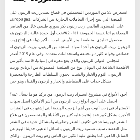
استعرض 55 من الموردين المحتملين في قطاع تصدير زيت الزيتون على
Europages، المنصة التي تتيح إجراء التعاملات التجارية بين الشركات
على المستوى العالمي. زيت زيتون بكر سوري طبيعي خال من العناصر
المعدلة وراثيا .نسبة الحموضة 1% - 2%نخب أول جودة عالية ; الزيتون هو
محصول تقليدي لمنطقة البحر الأبيض المت… أكبر دولة في إنتاج زيت
الزيتون. زيت الزيتون هو أحد المواد المنتجة من الزيتون، وزيت الزيتون له
خصائص وفوائد كثيرة ومختلفة واستخدامات متعددة، وفي عام 2019 أصدر
المجلس الدولي للزيتون والذي يقع مقره في إسبانيا، قائمة بأكبر من
الأطعمة الشائعة في اليونان نوع من الصلصة المصنوعة من الزبادي وزيت
الزيتون، الثوم والخيار والشبت. تحتوي السلطات الطازجة والمحضرة
بشكل جذاب على الطماطم والخيار والزيتون والفيتا ، وهو جبن
أجود الأنواع في مشروع استيراد زيت الزيتون من تركيا هو ما تسأل عنه؟
احصل على أجود أنواع زيت الزيتون من أشر الأماكن! اتصل بجهات
الاستيراد في زيت أنوب من أهم الزيوت الهندية التي إشتهرت في الفترات
الأخيرة بشكل كبير فقد إعتمد عليه كثير من الأطباء والمتخصصون في علاج
الشعر فهو يساعد في تكثيف الشعر وتطويله ولمشاكل عديدة في الشعر
مثل التقصف سبب تسمية زيت الزيتون بالسائل الذهبي حديثنا اليوم عن
السائل الذهبي كما يطلق عليه الكثير من الناس وهو زيت الزيتون ، والذى