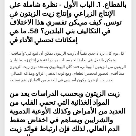
ﺑﺎﻟﻘﻄﺎع. 1. اﻟﺒﺎب اﻷول - ﻧﻈﺮة ﺷﺎﻣﻠﺔ ﻋﲆ
اﻹﻧﺘﺎج اﻟﺰراﻋﻲ وإﻧﺘﺎج زﻳﺖ اﻟﺰﻳﺘﻮن ﰲ
ﺗﻮﻧﺲ. ﻛﻴﻒ ميﻜﻦ ﺗﻔﺴري ﻫﺬا اﻻﺧﺘﻼف
ﰲ اﻟﺘﻜﺎﻟﻴﻒ ﺑني اﻟﺒﻠﺪﻳﻦ؟ 58. ﻣﺎ ﻫﻲ
إﻣﻜﺎﻧﺎت ﺗﺤﺴني اﻷداء ﰲ
وأضافت‭: ‬“كل‭ ‬يوم‭ ‬كان‭ ‬يزداد‭ ‬جدي‭ ‬يقيناً‭ ‬أن‭ ‬زيت‭ ‬الزيتون‭ ‬يمكن‭ ‬أن‭ ‬يُنتج‭ ‬في‭
‬اليابان،‭ ‬وتمكن‭ ‬بالفعل‭ ‬في‭ ‬بداية‭ ‬الخمسينات‭ ‬من‭ ‬زراعة يتم إنتاج زيت
الزيتون من الزيتون اليوناني، فقد كان اليونانيون يستخدمون زيت الزيتون
منذ أقدم العصور لتحضير الطعام، ومع لونه الذهبي الرائع ومذاقه المثالي،
يعد زيت الزيتون مكون أساسي في العديد من الأطباق. يتم تصنيعه
زيت الزيتون وبحسب الدراسات يعد من
المواد الغذائية التي تحمي القلب من
العديد من الأمراض وكذلك الأوعية الدموية
والشرايين ويساهم في اخفاض ضغط
الدم العالي, لذلك فإن ارتباط فوائد زيت