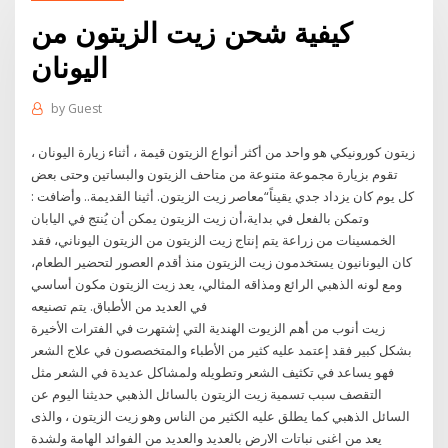
كيفية شحن زيت الزيتون من
اليونان
by
Guest
زيتون كورونيكي هو واحد من أكثر أنواع الزيتون قيمة ، أثناء زيارة اليونان ،
تقوم بزيارة مجموعة متنوعة من متاحف الزيتون والبساتين وحتى بعض
معاصر زيت الزيتون. أثينا القديمة.. وأضافت‭: ‬“كل‭ ‬يوم‭ ‬كان‭ ‬يزداد‭ ‬جدي‭ ‬يقيناً‭
‬أن‭ ‬زيت‭ ‬الزيتون‭ ‬يمكن‭ ‬أن‭ ‬يُنتج‭ ‬في‭ ‬اليابان،‭ ‬وتمكن‭ ‬بالفعل‭ ‬في‭ ‬بداية‭
‬الخمسينات‭ ‬من‭ ‬زراعة يتم إنتاج زيت الزيتون من الزيتون اليوناني، فقد
كان اليونانيون يستخدمون زيت الزيتون منذ أقدم العصور لتحضير الطعام،
ومع لونه الذهبي الرائع ومذاقه المثالي، يعد زيت الزيتون مكون أساسي
في العديد من الأطباق. يتم تصنيعه
زيت أنوب من أهم الزيوت الهندية التي إشتهرت في الفترات الأخيرة
بشكل كبير فقد إعتمد عليه كثير من الأطباء والمتخصصون في علاج الشعر
فهو يساعد في تكثيف الشعر وتطويله ولمشاكل عديدة في الشعر مثل
التقصف سبب تسمية زيت الزيتون بالسائل الذهبي حديثنا اليوم عن
السائل الذهبي كما يطلق عليه الكثير من الناس وهو زيت الزيتون ، والذى
يعد من اغنى نباتات الارض بالعديد والعديد من الفوائد الهامة ولشدة