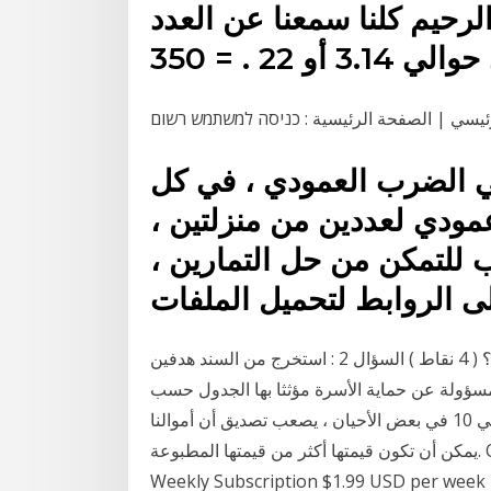
لرحيم كلنا سمعنا عن العدد (π ) و هو الذي نلفظة (باي ) أو
ئيسي | الصفحة الرئيسية : כניסה למשתמש רשום
 الضرب العمودي ، في كل
 ضرب عمودي لعددين من منزلتين ،
للتمكن من حل التمارين ،
 الروابط لتحميل الملفات
السؤال 1 : عرف مصطلح الأسرة في المفهوم الإسلامي ؟ ( 4 نقاط ) السؤال 2 : استخرج من السند هدفين
مسؤولة عن حماية الأسرة مؤثثا بها الجدول حسب
المطلوب ؟ أغلى 10 عملات معدنية في العالم عملات أغلي 10 في بعض الأحيان ، يصعب تصديق أن أموالنا
يمكن أن تكون قيمتها أكثر من قيمتها المطبوعة. One Time Payment $10.99 USD por 2 meses:
Weekly Subscription $1.99 USD : اشتراك شهريّ $4.99 USD per month