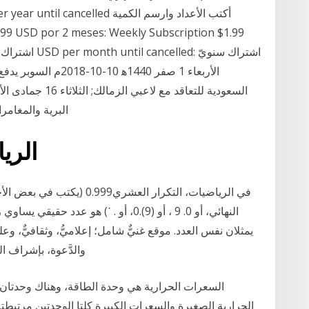
البرية والمغامرات المثيرة;
الري
في الرياضيات، التكرار العشر
يمثلان نفس العدد. موقع غنيٌّ شامل؛ إعلاميُّ، وثقافيٌّ، وعل
والدَّعوة، بإشراف ا
السعرات الحرارية هي وحدة الطاقة، وهناك وحدتان
الحرارية الصغيرة والسعرات الكبيرة كلتا الوحدتين مرتب