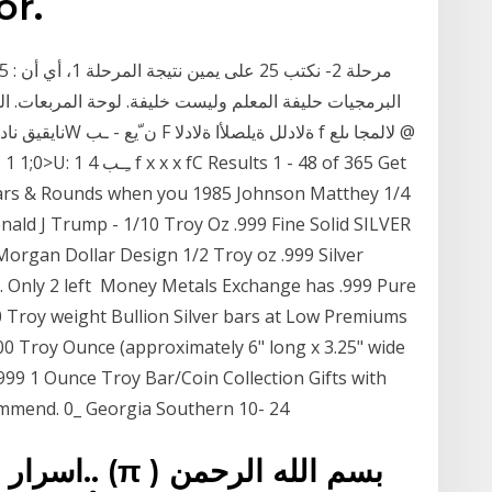
or.
 Bars & Rounds when you 1985 Johnson Matthey 1/4
onald J Trump - 1/10 Troy Oz .999 Fine Solid SILVER
 Morgan Dollar Design 1/2 Troy oz .999 Silver
. Only 2 left Money Metals Exchange has .999 Pure
 10 Troy weight Bullion Silver bars at Low Premiums
00 Troy Ounce (approximately 6" long x 3.25" wide
999 1 Ounce Troy Bar/Coin Collection Gifts with
commend. 0_ Georgia Southern 10- 24