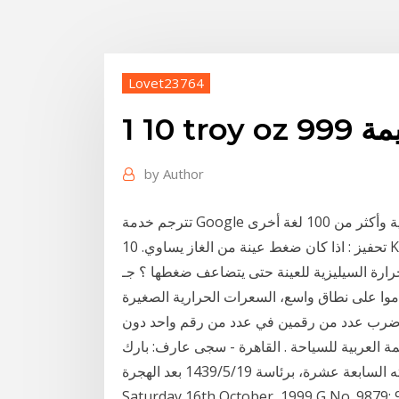
Lovet23764
لقيمة
by
Author
10 .تحفيز : اذا كان ضغط عينة من الغاز يساوي KPa 30.7 عند درجة حرارة C ˚0.00 ،فكم ينبغي ان ترتفع
سيليزية للعينة حتى يتضاعف ضغطها ؟ جـ : [ Ar ] 4s 2 3d 10 4p 6 35 Br -1 : 1 : : السعرات
موا على نطاق واسع، السعرات الحرارية الصغيرة
ري ضرب عدد من رقمين في عدد من رقم واحد دون
مة العربية للسياحة . القاهرة - سجى عارف: بارك
المجلس الوزاري العربي للسياحة في ختام أعمال دورته السابعة عشرة، برئاسة 19‏‏/5‏‏/1439 بعد الهجرة