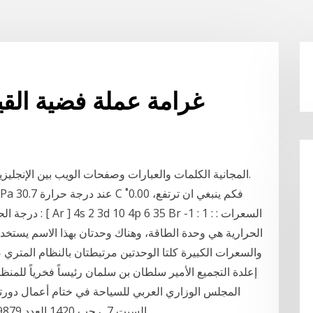
1 10 troy oz 999 غرامة عملة فضية ا
تترجم خدمة Google المجانية الكلمات والعبارات وصفحات الويب بين الإنجليزية وأكثر من 100 لغة أخرى.
درجة الحرارة ال
الحرارية هي وحدة الطاقة، وهناك وحدتان بهذا الاسم يستخد
والسعرات الكبيرة كلتا الوحدتين مرتبطتان بالنظام المت
إعلدة التجميع الأمير سلطان بن سلمان رئيساً فخرياً للمنظ
Saturday 16th October, 1999 G No. 9879: السبت 7 ,رجب 1420 العدد 9879