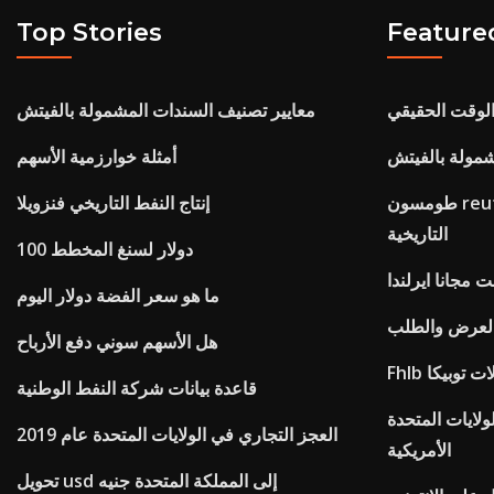
Top Stories
Feature
الوقت الحقيقي
معايير تصنيف السندات المشمولة بالفيتش
شمولة بالفيتش
أمثلة خوارزمية الأسهم
طومسون reuters أسعار العملات الأجنبية
إنتاج النفط التاريخي فنزويلا
التاريخية
100 دولار لسنغ المخطط
ت مجانا ايرلندا
ما هو سعر الفضة دولار اليوم
 العرض والطلب
هل الأسهم سوني دفع الأرباح
دلات توبيكا
قاعدة بيانات شركة النفط الوطنية
لايات المتحدة
العجز التجاري في الولايات المتحدة عام 2019
الأمريكية
تحويل usd إلى المملكة المتحدة جنيه