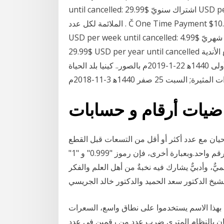
until cancelled: اشتراك سنويّ $29.99 USD per year until cancelled أكتب الأعداد وارسم الكمية
الملائمة لكل عدد . Č One Time Payment $10.99 USD por 2 meses: Weekly Subscription $1.99
USD per week until cancelled: اشتراك شهريّ $4.99 USD per month until cancelled: اشتراك سنويّ
$29.99 USD per year until cancelled الأربعاء 1 صفر 1440ﻫ 10-10-2018م السوبر يدفع الأندية
السعودية للتعاقد مع لاعبي الزمالك; الثلاثاء 16 جمادى الأولى 1440ﻫ 22-1-2019م بالصور.. كينيا بلد الحياة
 السبت 25 صفر 1440ﻫ 3-11-2018م
اضيات أرقام و حسابات
ي0.999 (يكتب في بعض الأحيان مع عدد أكثر أو أقل من التسعات قبل القطع
النهائي، أو 0. 9 ، أو (9).0، أو . ˙) هو عدد حقيقي يساوي رقم واحد.وبعبارة أخرى، فإن رموز "0.999" و "1"
ميٌّ، وأدبيٌّ يشارك فيه نخبةٌ من أهل العلم والفكر
لشيخ الدكتور سعد الحميد والدكتور خالد الجريسي
 بهذا الاسم يستخدموا على نطاق واسع، السعرات
طتان بالنظام المتري ضرب عدد من رقمين في عدد