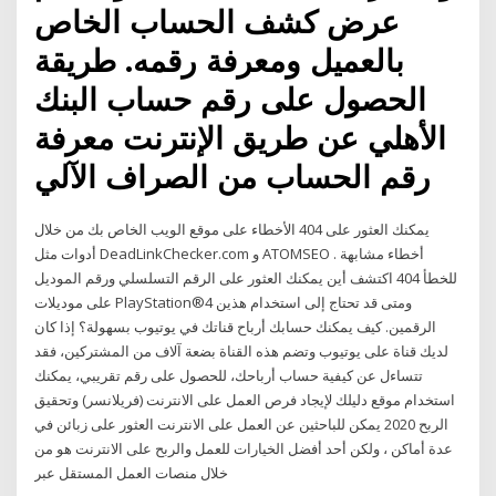
عرض كشف الحساب الخاص
بالعميل ومعرفة رقمه. طريقة
الحصول على رقم حساب البنك
الأهلي عن طريق الإنترنت معرفة
رقم الحساب من الصراف الآلي
يمكنك العثور على 404 الأخطاء على موقع الويب الخاص بك من خلال
أدوات مثل DeadLinkChecker.com و ATOMSEO . أخطاء مشابهة
للخطأ 404 اكتشف أين يمكنك العثور على الرقم التسلسلي ورقم الموديل
على موديلات PlayStation®4 ومتى قد تحتاج إلى استخدام هذين
الرقمين. كيف يمكنك حسابك أرباح قناتك في يوتيوب بسهولة؟ إذا كان
لديك قناة على يوتيوب وتضم هذه القناة بضعة آلاف من المشتركين، فقد
تتساءل عن كيفية حساب أرباحك، للحصول على رقم تقريبي، يمكنك
استخدام موقع دليلك لإيجاد فرص العمل على الانترنت (فريلانسر) وتحقيق
الربح 2020 يمكن للباحثين عن العمل على الانترنت العثور على زبائن في
عدة أماكن ، ولكن أحد أفضل الخيارات للعمل والربح على الانترنت هو من
خلال منصات العمل المستقل عبر