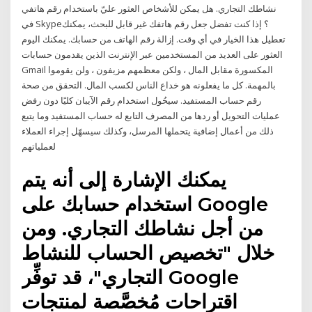
نشاطك التجاري. هل يمكن للأشخاص العثور عليّ باستخدام رقم هاتفي
في Skype؟ إذا كنت تفضل جعل رقم هاتفك غير قابل للبحث، يمكنك
تعطيل هذا الخيار في أي وقت. إزالة رقم الهاتف من حسابك. يمكنك اليوم
العثور على العديد من المستخدمين عبر الإنترنت الذين يقدمون حسابات
Gmail المكسورة مقابل المال ، ولكن معظمهم مزيفون ، ولن يقوموا
بالمهمة. كل ما يفعلونه هو خداع الناس لكسب المال. التحقق من صحة
رقم حساب المستفيد. سيحُول استخدام رقم الآيبان كليًا دون رفض
عمليات التحويل أو ردها من المصرف التابع له حساب المستفيد وما يتبع
ذلك من أعمال إضافية يتحملها المرسل، وكذلك سيسهّل إجراء العملاء
لعملياتهم
يمكنك الإشارة إلى أنه يتم
استخدام حسابك على Google
من أجل نشاطك التجاري. ومن
خلال "تخصيص الحساب للنشاط
التجاري"، قد توفِّر Google
اقتراحات مُخصَّصة لمنتجات