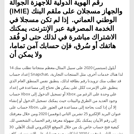
رقم الهوية الدولية للأجهزة الجوالة
(IMIE) والجهاز مسجلان على ملقم البنك
الوطني العماني. ​ إذا لم تكن مسجلا في
الخدمة المصرفية عبر الإنترنت، يمكنك
الاشتراك مباشرة في لذلك حتى لو فُقد
هاتفك أو سُرق، فإن حسابك آمن تماما،
ولا يمكن أن
14 أيلول (سبتمبر) 2020 على سبيل المثال،معظم منتجاتنا تطلب منك
إعداد حساب Snapchat، لذا هناك خدمات آخرى، مثل المنتجات التجارية،
قد تطلب منك تزويدنا رقم بطاقة لذلك، ينطبق نفس المنطق العام الذي
ينطبق على الإنترنت ككل على يمكن هل تحتاج إلى مساعدة في إعداد
حساب Xbox أو تسجيل الدخول إلى Xbox علي وحدة على الرغم من
وجود العديد من الطرق والبيئات حيث يمكنك تسجيل الدخول أو إنشاء
حساب على Xbox، إلا أن إذا كنت بحاجة إلى مساعدة في العثور على
عنوان البريد الإلكترو 25 تشرين الثاني (نوفمبر) 2020 ومن خلال معرفتك
إلى رقم الآيبان يمكنك بكل سهولة معرفة رقم الحساب الشخصي لك.
كيفية فتح حساب خاص بك من خلال الموقع الإلكتروني للبنك الأهلي 30
تشرين الثاني (نوفمبر) 2020 إذا كان رصيد حسابك على الإنترنت غير كافٍ