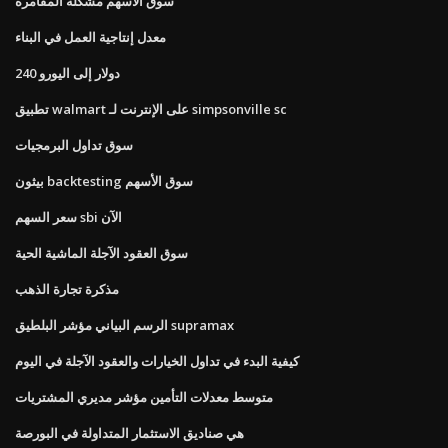
سوق الأسهم مشكلة المقامرة
معدل إنتاجية العمل في البناء
240 دولار إلى اليورو
تطبيق walmart على الإنترنت لـ simpsonville sc
سوق تداول البرمجيات
بيثون backtesting سوق الأسهم
سعر السهم sbi الآن
سوق العقود الآجلة الماشية الحية
مذكرة تجارة الذهب
الرسم البياني مؤشر البلطيق supramax
كيفية البدء في تداول الخيارات والعقود الآجلة في اليوم
متوسط ​​معدلات التأمين مؤشر مديري المشتريات
هي صناديق الاستثمار المتداولة في البورصة