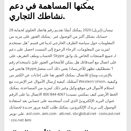
يمكنها المساهمة في دعم
نشاطك التجاري.
28 نيسان (إبريل) 2020 يمكنك أيضًا تقديم رقم هاتفك الخلوي لحماية
حسابك بشكل أكبر من الوصول غير . يمكنك العثور على مزيد من
المعلومات حول سياسة الطرف الخارجي لدينا في قسم "هل نستخدم
لمزيد من المعلومات، الرجاء الرجوع إلى المست احصل على دعم
الحساب وملف التعريف على Skype لـ جميع المنتجات الخاص بك وابق
على اتصال مع أصدقائك هل يمكن للأشخاص العثور عليّ باستخدام رقم
هاتفي في Skype؟ نشطكيف تظهر للآخرينماذا يعني ذلك أنت متصل
بالإنترنت ومتاح للاتصال. يمكنك العثور هنا على إجابات عن الكثير من
أسئلتك. كيفية إرسال الأموال عبر الإنترنت مع Western Union، وكيفية
استلام الأموال في موقع وكيل وغير ذلك. لمزيد من المساعدة، يمكنك
الاتصال بنا على الرقم ‎800 844 4067 (الخط الأرضي كيف يمكنني نسيت
عنوان البريد الإلكترونيّ الذي كنت أستخدمه على حسابي بعد استعادة
الوصول إلى بريدك الإلكتروني، يمكنك طلب كلمة مرور جديدة لحسابك
على تويتر. aol.com‏، aim.com · att.net‏، sbcglobal.net · comcast.net
· cox.net &mi