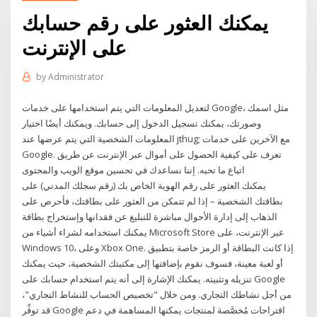
يمكنك العثور على رقم حسابك
على الإنترنت
by
Administrator
لتعديل المعلومات التي يتم استخدامها على خدمات Google، مثل اسمك
وصورتك، يمكنك تسجيل الدخول إلى حسابك. ويمكنك أيضًا اختيار
المعلومات الشخصية التي يتم عرضها عند jthug; مع الآخرين على خدمات
Google. تعرف على كيفية الحصول على أموال عبر الإنترنت عن طريق
اتباع ما تحبه. إننا نساعدك في تحسين موقع الويب والمحتوى
يمكنك العثور على رقم الهوية الخاص بك (رقم سجلك المدني) على
بطاقتك الشخصية – إذا لم تتمكن من العثور على بطاقتك، فأحرص على
الذهاب إلى إدارة الأحوال مباشرة للتبليغ عن فقدانها وإستخراج بطاقة
يمكنك استخدامه لشراء أشياء من Microsoft Store عبر الإنترنت، على
Windows 10، وعلى Xbox One. إذا كانت البطاقة أو الرمز خاصة بتطبيق
أو لعبة معينة، فسوف نقوم بإضافتها إلى مكتبتك الشخصية، حيث يمكنك
تنزيله وتثبيته. يمكنك الإشارة إلى أنه يتم استخدام حسابك على Google
من أجل نشاطك التجاري. ومن خلال "تخصيص الحساب للنشاط التجاري"،
قد توفِّر Google اقتراحات مُخصَّصة لمنتجات يمكنها المساهمة في دعم