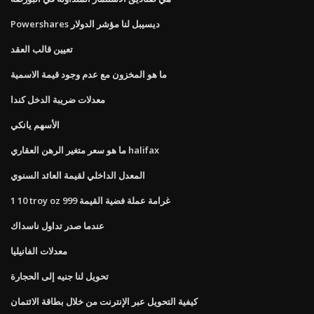
Powershares ديسيبل لنا مؤشر الدولار
تعيين قالب العقد
ما هو المخزون مع عدم وجود قيمة الاسمية
معدلات ضريبة الدخل كندا
الأسهم يانكي
ما هو سعر متغير الرهن العقاري halifax
المعدل الداخلي لقيمة العائد السنوي
1 10 troy oz 999 غرامة عملة فضية القيمة
عندما صدر تداول ناسداك
معدلات الفانيليا
تحويل لنا جنيه إلى الحجارة
كيفية التحويل عبر الإنترنت من خلال بطاقة الائتمان