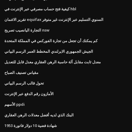
كيفية فتح حساب مصرفي عبر الإنترنت في hbl
تقرير الائتمان equifax السنوي التسليم عبر الإنترنت غير متوفر
التجارة اليانصيب تصريح nsw
كم يمكنك أن تجعل من تجارة الفوركس في المملكة المتحدة
الجيش الجمهوري الايرلندي المخطط العمر الرسم البياني
معدل ثابت مقابل آلة حاسبة الرهن العقاري معدل قابل للتعديل
مقياس تصنيف الصباح
تحول قالب الرسم البياني
الأمازون رقم الدفع عبر الإنترنت
الأسهم ppdi
البنك الذي لديه أفضل معدلات الرهن العقاري
شهادة فضية 10 دولار فاتورة 1953