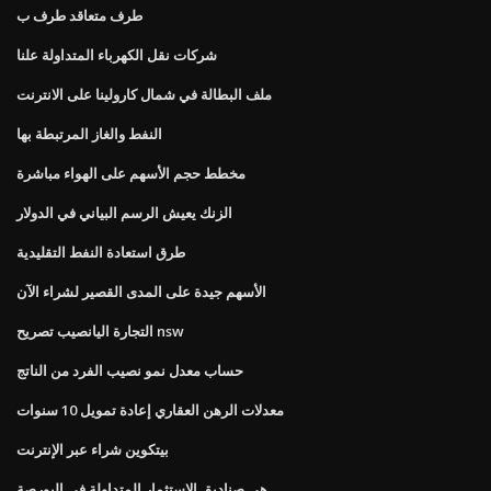
طرف متعاقد طرف ب
شركات نقل الكهرباء المتداولة علنا
ملف البطالة في شمال كارولينا على الانترنت
النفط والغاز المرتبطة بها
مخطط حجم الأسهم على الهواء مباشرة
الزنك يعيش الرسم البياني في الدولار
طرق استعادة النفط التقليدية
الأسهم جيدة على المدى القصير لشراء الآن
التجارة اليانصيب تصريح nsw
حساب معدل نمو نصيب الفرد من الناتج
معدلات الرهن العقاري إعادة تمويل 10 سنوات
بيتكوين شراء عبر الإنترنت
هي صناديق الاستثمار المتداولة في البورصة