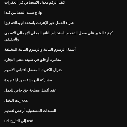
كيف الرقم معدل الامتصاص في العقارات
نسبة النفط من كندا gdp
شراء الحمل عبر الإنترنت باستخدام بطاقة فيزا
كيفية العثور على معدل التضخم باستخدام الناتج المحلي الإجمالي الاسمي
والحقيقي
أسماء الرسوم البيانية والرسوم البيانية المختلفة
مغامرة أو قلق في طبيعة معنى التجارة
جنرال الكتريك المفضل اقتباس الأسهم
مشاركة الدردشة صور ليلة جيدة
عقد أفضل مصلحة حق خاص للعمل
زيت النخيل ccs
السندات المستقبلية أرخص لتقديم
Brl إلى التاريخ usd