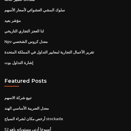
سلوك المشي العشوائي لأسعار الأسهم
مؤشر بعيد
لنا العجز التجاري التاريخي
Npv معدل كروس الشخصي
تقرير الأعمال التجارية لمعايير التداول في المملكة المتحدة
إشارة التداول بوت
Featured Posts
تبيع شركة الاسهم
معدل الضريبة الأساسي الهند
أرخص مكان لشراء السياج stockade
52 أسبوعا أدنى مستوياته ياهو