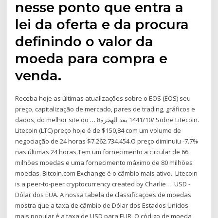
nesse ponto que entra a
lei da oferta e da procura
definindo o valor da
moeda para compra e
venda.
Receba hoje as últimas atualizações sobre o EOS (EOS) seu
preço, capitalização de mercado, pares de trading, gráficos e
dados, do melhor site do … 8‏‏/10‏‏/1441 بعد الهجرة Sobre Litecoin.
Litecoin (LTC) preço hoje é de $150,84 com um volume de
negociação de 24 horas $7.262.734.454.O preço diminuiu -7.7%
nas últimas 24 horas.Tem um fornecimento a circular de 66
milhões moedas e uma fornecimento máximo de 80 milhões
moedas. Bitcoin.com Exchange é o câmbio mais ativo.. Litecoin
is a peer-to-peer cryptocurrency created by Charlie … USD -
Dólar dos EUA. A nossa tabela de classificações de moedas
mostra que a taxa de câmbio de Dólar dos Estados Unidos
mais popular é a taxa de USD para EUR. O código de moeda