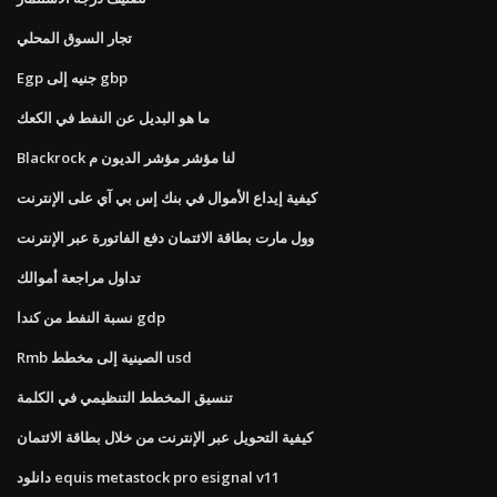
تجار السوق المحلي
Egp جنيه إلى gbp
ما هو البديل عن النفط في الكعك
Blackrock لنا مؤشر مؤشر الديون م
كيفية إيداع الأموال في بنك إس بي آي على الإنترنت
وول مارت بطاقة الائتمان دفع الفاتورة عبر الإنترنت
تداول مراجعة أموالك
نسبة النفط من كندا gdp
Rmb الصينية إلى مخطط usd
تنسيق المخطط التنظيمي في الكلمة
كيفية التحويل عبر الإنترنت من خلال بطاقة الائتمان
دانلود equis metastock pro esignal v11