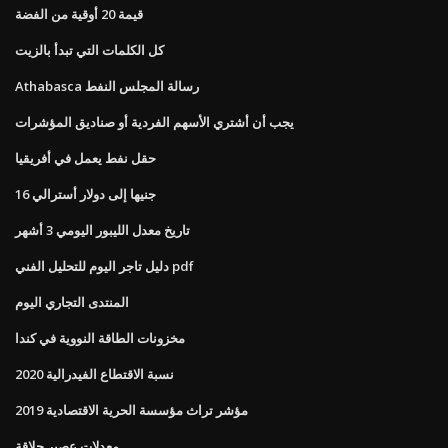
قيمة 20 أوقية من الفضة
كل الكلمات التي تبدأ بالزيت
Athabasca رسالة المجلس النفط
يجب أن أشتري الأسهم الفردية أو صناديق المؤشرات
حقل نفط يعمل في أفريقيا
16 جنيها إلى دولار أسترالي
تاريخ معدل الليبور اليومي 3 أشهر
دليل تاجر اليوم للتحليل الفني pdf
المنتدى التجاري اليوم
مخزونات الطاقة النووية في كندا
نسبة الاقتطاع الفيدرالية 2020
مؤشر تراث مؤسسة الحرية الاقتصادية 2019
معدلات عصير حلاقة