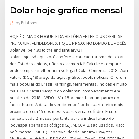
Dolar hoje grafico mensal
by
Publisher
HOJE É O MAIOR FOGUETE DA HISTÓRIA ENTRE O USD/BRL, SE
PREPAREM, VENDEDORES, HOJE É R$ 6,00 NO LOMBO DE VOCÊS!
Dolar will be 4,80 to the end january/21
Dólar Hoje. Só aqui você confere a cotação Turismo do Dólar
dos Estados Unidos, não só a comercial! Calcule e compare
onde comprar melhor num só lugar! Dólar Comercial 2018 - Abril
Futuro (DOLJ18) preço da ação, gráfico, book, notícias; O fórum
mais popular do Brasil. Rankings, ferramentas, índices e muito
mais. De Graça! Exemplo do dolar mini com vencimento em
outubro de 2018 = WDO + V + 18. Vamos falar um pouco do
Índice futuro: A data do vencimento é toda quarta-feira mais
próxima do dia 15 dos meses pares então o Índice Futuro
vence a cada 2 meses, portanto para o índice futuro do
Ibovespa apenas os códigos G, J, M, Q, V, Z são usados. Risco
país mensal EMBI+ (Disponível desde janeiro/1994) ==>
Mediante aquisição - R$ 9 0,00 - (Tabela Excel) - SOLICITE VIA E-