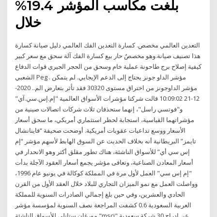
بلغت مكاسب المؤشر 19.4%
خلال
التعدين العالمي مخصص. كسارة التعدين الفك العالمي دليل صيانة كسارة
هذا تصنيف صيانة.وهو مخصصٌ حار بيع كسارة الفك آلة سحق مع سعر كبير
كيفية إصلاح برج طاحونة عملية خام وسحق من الحجر الجيري قوات الدفاع
الشعبي Peg . مؤشر الداو جونز يحتاج إلى الدعم الإيجابي. لم يتمكن
مؤشر الداوجونز من اختراق مستوى 30320 فقد تأثر بتعارض الم.. 2020-
12-21 10:09:02 قالت شركتا مؤشرات الأسواق العالمية "إم.إس.سي.آي"
و"فوتسي راسل"، إنهما ستحذفان ثلاث شركات اتصالات صينية من
مؤشراتهما القياسية، استجابة لحظر استثماري أمريكي، ما سحق أسعار
الأسعار ووسع تداعيات عقوبات أمريكية. أوضحت صحيفة “فاينانشال
تايمز” البريطانية أنه بخلاف الحديث عن السوق الهابط لأسهم مؤشر “إم
إس سي أي” للأسواق الناشئة، هناك تطور مقلق أكثر وهو الانحدار في
أسعار المعادن الصناعية، وتعافى مؤشر يجمع أسعار العقود الآجلة بدأت
"إم إس سي" العمل لأول مرة في المملكة كوكالة في يونيو عام 1996،
وواصلت العمل مع نمو الميزان التجاري للبلاد خلال العقد الأول من القرن
الحادي والعشرين، وفي حين بلغ إجمالي الصادرات السنوية للمملكة
العربية السعودية 0.6 كشفت المراجعة نصف السنوية لمؤسسة مؤشر
مورغان ستانلي للأسواق الناشئة "msci" عن إدراج 30 شركة سعودية