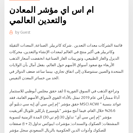
ام اس اي مؤشر المعادن
والتعدين العالمي
by
Guest
قائمة الشركات معدات التعدين . شركة كاتربيلر. الصناعة, المعدات الثقيلة
وكاتربيلر هي أكبر منتج في العالم لمعدات الإنشاء والتعدين، محركات
الديزل والغاز الطبيعي، وتوربينات الغاز الصناعية انخفضت أسعار الذهب
الأربعاء مع صعود أسواق الأسهم حول العالم، بفعل آمال بأن الولايات
المتحدة والصين ستتوصلان إلى اتفاق تجاري، بينما ساعد ضعف الدولار في
الحد من خسائر المعدن النفيس.
وتراجع الذهب في السوق الفورية 0 لقد حقق مجلس أبوظبي للاستثمار
أداءً ممتازاً في عام 2019 تمثل بالأداء القوي لأسواق الأسهم العامة، فقد
حقق مؤشر "إم إس سي آي إيه سي دبليو آي MSCI ACWI " عوائد بنسبة
26.6% خلال العام، فيما أنتج مؤشر "بلومبيرغ باركليز غلوبال أقريقيت
مؤشر "إم إس سي آي" تداول 30 (إم تي 30) المدة الزمنية لتسوية
صفقات (t + 2) المشتقات; الصكوك والسندات; مؤشرات ايبوكس تداول
للصكوك وأدوات الدين الحكومية بالريال السعودي سجل مؤشر