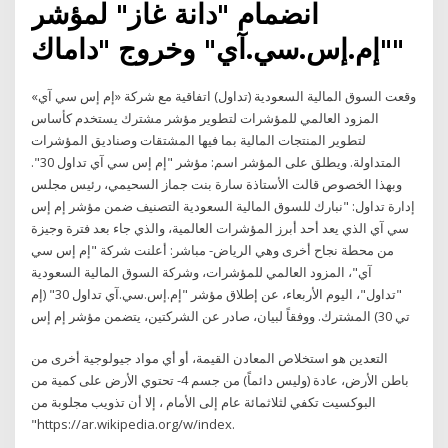
انضمام "دانة غاز" لمؤشر
"إم.إس.سي.آي" وخروج "داماك"
وقعت السوق المالية السعودية (تداول) اتفاقية مع شركة «إم إس سي آي»
المزود العالمي للمؤشرات لتطوير مؤشر مشترك يستخدم كأساس
لتطوير المنتجات المالية بما فيها المشتقات وصناديق المؤشرات
المتداولة. ويطلق على المؤشر اسم: مؤشر "إم إس سي آي تداول 30".
وبهذا الخصوص قالت الأستاذة سارة بنت جماز السحيمي، رئيس مجلس
إدارة تداول: "نبارك للسوق المالية السعودية التصنيف ضمن مؤشر إم إس
سي آي الذي يعد أحد أبرز المؤشرات العالمية، والذي جاء بعد فترة وجيزة
من محطة نجاح أخرى وهي الرياض- مباشر: أعلنت شركة "إم إس سي
آي"، المزود العالمي للمؤشرات، وشركة السوق المالية السعودية
"تداول"، اليوم الأربعاء، عن إطلاق مؤشر "إم.إس.سي.آي تداول 30" (إم
تي 30) المشترك. ووفقاً لبيان، صادر عن الشركتين، يتضمن مؤشر إم إس
التعدين هو استخلاص المعادن القيمة، أو أي مواد جيولوجية أخرى من
باطن الأرض، عادة (وليس دائماً) من جسم 4- تحتوي الأرض على كمية من
البوكسيت تكفي لثلاثمائة عام إلى الأمام ، إلا أن تذويب مجلوبة من
"https://ar.wikipedia.org/w/index.