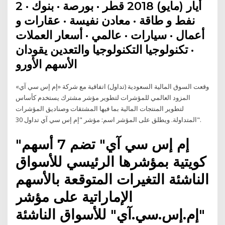
2 أيار (مايو) 2018 قطر · بورصة · بنوك ·
نفط و طاقة · معادن نفيسة · عقارات و
أعمال · سيارات · عالمي · أسعار العملات
· تكنولوجيا التكنولوجيا والتعدين يقودان
الأسهم الأورو
وقعت السوق المالية السعودية (تداول) اتفاقية مع شركة «إم إس سي آي»
المزود العالمي للمؤشرات لتطوير مؤشر مشترك يستخدم كأساس
لتطوير المنتجات المالية بما فيها المشتقات وصناديق المؤشرات
المتداولة. ويطلق على المؤشر اسم: مؤشر "إم إس سي آي تداول 30".
"إم إس سي آي" تضم 7 أسهم
كويتية بمؤشرها الرئيسي للأسواق
الناشئة التغيرات المتوقعة بالأسهم
الإماراتية على مؤشر
"إم.إس.سي.آي" للأسواق الناشئة