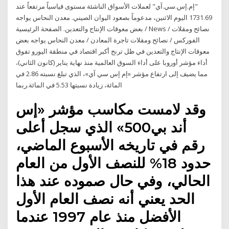
"إم.إس.سي.آي" لعملات الأسواق الناشئة مستوى قياسياً مرتفعاً عند
1731.69 اليوم الاثنين، مدعوماً بصعود اليوان الصيني. معدن النحاس يواجه
بعض معوقات الإنتاج والتعدين. الصفحة الرئيسية / News / نصائح ومقلات
الفوركس / نصائح ومقلات تاجرة المعادن / معدن النحاس يواجه بعض
معوقات الإنتاج والتعدين في ظل ترنح أكبر اقتصاد في منطقة اليورو تفوق
أداء مؤشر أوروبا على أداء السوق العالمية منذ نهاية يناير (كانون الثاني)،
مما يضيف إلى ارتفاع مؤشر «إم إس سي آي»، الذي تبلغ نسبته 2.86 في
المائة، زيادة نسبتها 5.53 في المائة.ربما
وقد لامست مكاسب مؤشر «إس
أند بي500» الذي سجل أعلى
رقم في تاريخه الأسبوع الماضي،
حدود 18% للنصف الأول من العام
الحالي، وفي حال صموده عند هذا
الحد يعني أنه نصف العام الأول
الأفضل منذ عام 1997 عندما