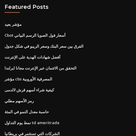
Featured Posts
مؤشر بعيد
Cbot أسعار فول الصويا الرسم البياني
الفرق بين سعر البنك وسعر الريبو في شكل جدول
أفضل شهادات الهدية على الإنترنت
التحقق من الائتمان عبر الإنترنت مجانا ايرلندا
مؤشر cbs المصرفية الأوروبية
كيفية شراء أسهم قرش لالدمى
رمز الأسهم مطلي
حاسبة معدل النمو في المئة
نمط يوم التداول td ameritrade
الشركات التي تستثمر في بريطانيا