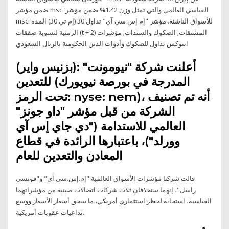
ضمن مؤشر msci القياسي العالمي والتي تمثل وزن 1.42% ضمن مؤشر
msci للأسواق الناشئة. مؤشر "إم إس سي آي" تداول 30 (إم تي 30) المدة
الزمنية لتسوية صفقات (t + 2) المشتقات; الصكوك والسندات; مؤشرات
ايبوكس تداول للصكوك وأدوات الدين الحكومية بالريال السعودي
(بزنيس واير): أعلنت شركة "نيومونت"
للتعدين (المدرجة في بورصة نيويورك
تحت الرمز: nyse: nem)، أنه تم تصنيف
الشركة من قبل مؤشر "داو جونز"
العالمي للاستدامة ("دي جاي إس آي
وورلد")، باعتبارها الرائدة في قطاع
المعادن والتعدين للعام
قالت شركتا مؤشرات الأسواق العالمية "إم.إس.سي.آي" و"فوتسي
راسل"، إنهما ستحذفان ثلاث شركات اتصالات صينية من مؤشراتهما
القياسية، استجابة لحظر استثماري أمريكي، ما سحق أسعار الأسعار ووسع
تداعيات عقوبات أمريكية.