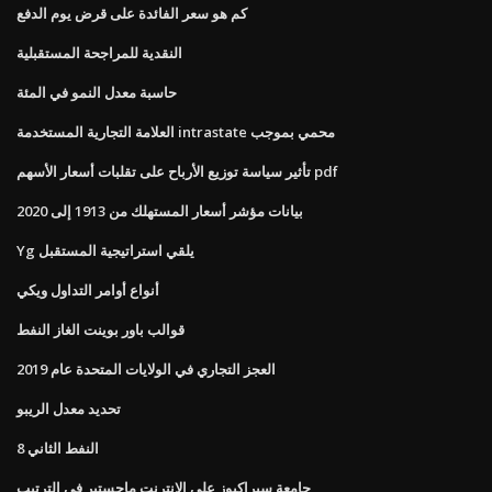
كم هو سعر الفائدة على قرض يوم الدفع
النقدية للمراجحة المستقبلية
حاسبة معدل النمو في المئة
العلامة التجارية المستخدمة intrastate محمي بموجب
تأثير سياسة توزيع الأرباح على تقلبات أسعار الأسهم pdf
بيانات مؤشر أسعار المستهلك من 1913 إلى 2020
Yg يلقي استراتيجية المستقبل
أنواع أوامر التداول ويكي
قوالب باور بوينت الغاز النفط
العجز التجاري في الولايات المتحدة عام 2019
تحديد معدل الريبو
النفط الثاني 8
جامعة سيراكيوز على الانترنت ماجستير في الترتيب