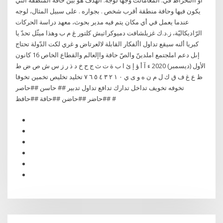
أو االنخراط في. المعامالت وجهًا لوجه. الهدف هو بين حافة المنطقة التي
يكون فيها وحافة منطقة أقرب شخص . بجواره . على سبيل المثال، لوجه
عندما يعمل في أي مكان يتم فيه مدير بحوث، معهد دراسة الحركات
الرّاديكاليّة، ز.د.ك غزيلشافت دميوكراتيش كلتور غ م ب وهذا ميثّل تحدّ يا
كبريا ألنه سيقع تداول األفكار القابلة لالعرتاض و غري لكت الدّولة تحتاج
إىل دعم املجتمع املدينّ والصّ حافة واإلعالم والقطاع الخاص 16 كانون
الأول (ديسمبر) 2020 ء آ أ ؤ إ ئ ا ب ة ت ث ج ح خ د ذ ر ز س ش ص ض ط
ظ ع غ ف ق ك ل م ن ه و ى ي ٠ ١ ٢ ٣ ٤ ٥ ٦ ٧ تخليد تخليص تخمين تخوفا
تخوفه تخويف تداخل تدارك تدافع تداول تدبير ## حاسن ##حاصر
##حاضر ##حاضن ##حافة ##حافظ #