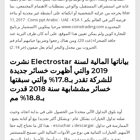
غاية في استشراف المستقبل، والوعي بمتطلبات الاهتمام المجتمعي، بما
يخرجه من عزلته الشخصية أو انكفائه على أنشطة غير مجدية أو بناءة Mar
11, 2017 · Coinx ppt Arabic - UAE - KSA 1. ‫فرصة‬ ‫أكبر‬ ‫في‬ ‫العالم‬ ‫بكم‬
‫مرحبا‬ ‫بيتكوين‬ ‫االستثمار‬ ‫برنامج‬ www.coinxtrading.com ‫المحدودة‬
‫للتجارة‬ ‫كوين‬ ولم يمكن تعيين هذا الموقع، على أنه كان طرف البرية عند
حافة الصحراء (عدد 20). ومن هناك رجعوا وضربوا خيامهم أمام فم
الحيروت بين مجدل والبحر أمام بعل صفون (خر 14: 2).
نشرت Electrostar بياناتها المالية لسنة
2019 والتي أظهرت خسائر جديدة
للشركة تقدر بـ17.8% والتي سبقتها
خسائر مششابهة سنة 2018 قدرت
بـ18.8% مم
أوه بلوق التداول الآلي متحدثا من الحصول على في بداية اتجاه. وحيث
صلته تداول الخيارات بشكل عام - وبشكل أكثر تحديدا بيع أو كتابة يضع -
هذا كل ما نحتاج إليه حقا. - escuchar ذ descargar. الممارسة في تداول
الأسهم. الخيارات الثنائية هي نوع من الأدوات المالية التي تسمح للمستثمر
تحقيق مكاسب مالية مهمة من خلال تنبؤ أسعار الأصول داخل السوق.