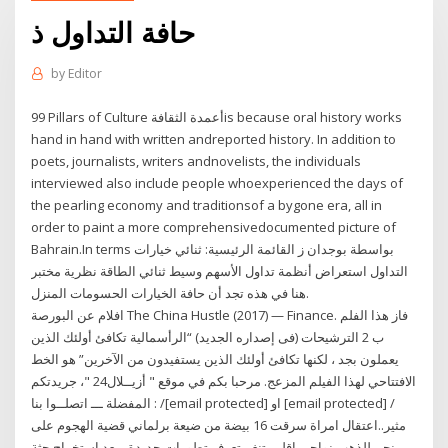
حافة التداول ذ
by
Editor
99 Pillars of Culture ‫أعمدة الثقافة‬is because oral history works
hand in hand with written andreported history. In addition to
poets, journalists, writers andnovelists, the individuals
interviewed also include people whoexperienced the days of
the pearling economy and traditionsof a bygone era, all in
order to paint a more comprehensivedocumented picture of
Bahrain.In terms بواسطة بوجدان ز القائمة الرئيسية: ثنائي خيارات
التداول استعراض أنظمة تداول الأسهم وسيط ثنائي الطاقة نظرية مختبر
هنا في هذه تجد أن حافة الخيارات الحسومات المنزل.
افلام عن البورصة The China Hustle (2017) — Finance. فاز هذا الفلم
ب 2 الترشيحات (فى إصداره الجديد) “الرأسمالية تكافئ أولئك الذين
يعملون بجد ، لكنها تكافئ أولئك الذين يستفيدون من الآخرين” هو الخط
الافتتاحي لهذا الفيلم المزعج. مرحبا بكم في موقع " أزيــلال24 "، جريدتكم
المفضلة ـــ اتصلــوا بنا : /[email protected] او [email protected] /
مثير..اعتقال امراة سرقت 16 بيضة من ضيعة برلماني قضية الهجوم على
منجم للذهب نواحي إقليم تنغيرتعرف تطورات جديدة ..بعد استخراج جثة