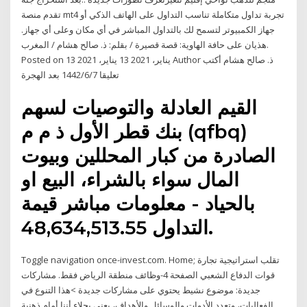
تقدم منصة mt4 تجربة تداول متكاملة تناسب التداول على الهاتف الذكي أو
جهاز الكمبيوتر لتسمح لك بالتداول المباشر في أي مكان وعلى أي جهاز.
هذيان على حافة الهاوية: قصة قصيرة / بقلم: ذ. صالح هشام / المغرب.
Posted on 13 يناير، 2021 13 يناير، 2021 Author ذ. صالح هشام أكتب
تعليقا 7‏‏/6‏‏/1442 بعد الهجرة
القيم العادلة والتوصيات لسهم
بنك قطر الأول ذ م م (qfbq)
الصادرة من كبار المحللين وبيوت
المال سواء بالشراء، البيع او
بالحياد - معلومات مباشر قيمة
التداول 48,634,513.55.
Toggle navigation once-invest.com. Home; تقلب استراتيجية تجارة
قوات الدفاع الشعبي الصفحة 4-وظائف منطقة الرياض فقط. مشاركات
جديدة: موضوع نشيط يحتوي على مشاركات جديدة >هذا التنوع في
الفعاليات، وتعدد الأدوات والوسائل والأهداف، يعني بجلاء أننا أمام ذهنية