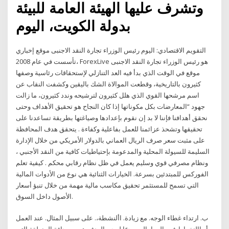
وتشرف عليها الهيئة العامة للبيئة
بدولة الكويت، اليوم
التقويم الاقتصادي: اليوم رئيس الوزراء تجارة النقد الاجنبى موقع إخباري
تأسست في عام 2008، ForexLive هو رئيس الوزراء تجارة النقد الاجنبى
موقع في الوقت الذي بدأ فيه العد التنازلي لإستحقاقات رئاسية وصفها
كثيرون بالتاريخية، وقطعت الموالاة الشك باليقين وكشفت النقاب عن
اسم مرشحها القوي الذي هلل كثيرون لترشيحه وندد كثيرون، ما زالت
جهود “المعارضات بكل مكوناتها إذا كان النجاح هو تحقيق الأهداف وحتى
نحقق أهدافنا فإننا لا بد إن نقوم بإعدادها وصياغتها بطريقة تساعدنا على
تحقيقها وتشحذ عزائمنا للعمل بفاعلية وكفاءة . يتحقق هدف المحافظة
على مثبت سعر صرف الريال العماني بالدولار الأمريكي من خلال الإدارة
السليمة للسيولة المحلية والمدعومة بإحتياطيات كافية من النقد الأجنبي ،
ونظام مصرفي قوي وسليم يعمل في ظل نظام رقابي محكم . كيفية تعلم
الفوركس للمبتدئين بسرعة. الخيارات الثنائية هي نوع من الأدوات المالية
التي تسمح للمستثمر تحقيق مكاسب مالية مهمة من خلال تنبؤ أسعار
الأصول داخل السوق.
ب. ارتداء غطاء الوجه. مع زيادة. األنشطة،. على سبيل المثال. عند العمل