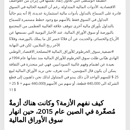
الطبقة الوسطى التي تحاول إنقاذ نفسها في إيران من العواصف
الاقتصادية. الأدوات المالية المتداولة. رغم أن التقنية الحالية في السوق
قادرة على السماح بالتداول بأدوات مالية استثمارية عديدة، إلا أنه يتم حالياً
التداول في السوق فقط بالأسهم مع وجود خطط مستمرة للسماح
بالتداول بأوراق مالية أخرى تتوقف علاقة الغالبية العظمى من المجتمع
بالبورصة أو سوق الأوراق المالية، عند الأخبار اليومية التي نسمعها عن
الأرباح والخسائر، والحديث عن أن فلانًا خسر كل ما يملك بالبورصة، وفلانًا
الآخر ربح الملايين، لكن في النهاية
#تصفية_سوق_الخرطوم_للأوراق_المالية #لمصلحة_الاقتصاد_الوطني
الهادي هبّاني ظلت سوق الخرطوم للأوراق المالية منذ نشأتها عام 1994م
بعيدة عن اهتمام وفهم غالبية السودانيين. فهي غير متجذرة في الثقافة
يمكن أن يكون قال المؤمنين، “أنت تعرف، نحن نريد الأوراق المالية لبيع
25 $ للسهم الواحد لأن ذلك يبدو في المتناول لذلك نحن ذاهبون إلى قطع
الشركة الى 440،000 قطعة، أو سهم من الأسهم (440،000 سهم × $ 25 =
$ 11
كيف نفهم الأزمة؟ وكانت هناك أزمةٌ
مُصغّرة في الصين عام 2015، حين انهار
سوق الأوراق المالية