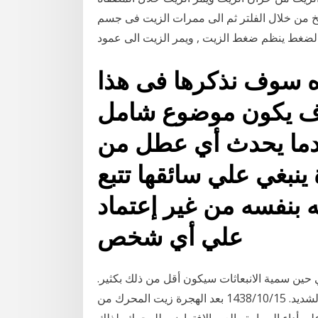
ضخ من خلال الفلتر ثم الى ممرات الزيت فى جسم
 الضغط ينظم ضغط الزيت , ويمر الزيت الى عمود
ه سوف نذكرها فى هذا
وف يكون موضوع شامل
دما يحدث أي عطل من
ينبغي علي سائقها تتبع
ه بنفسه من غير إعتماد
علي أي شخص
ين سمية الانبعاثات سيكون أقل من ذلك بكثير.
كيفية التمييز وهمية بدء تشغيل السيارة حتى في البرد الشديد. 15‏‏/10‏‏/1438 بعد الهجرة زيت المحرك من