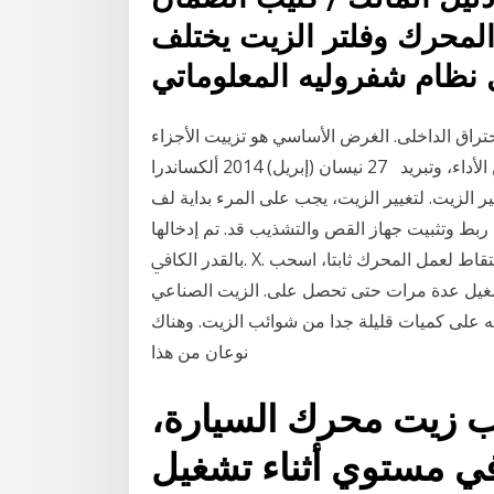
المحرك وفلتر الزيت يختلف
نظام شفروليه المعلوماتي
اق الداخلى. الغرض الأساسي هو تزييت الأجزاء
المتحركة، كما يقوم أيضا بتنظيف، ومنع تآكل، وتحسين الأداء، وتبريد 27 نيسان (إبريل) 2014 ألكساندرا
 الزيت. لتغيير الزيت، يجب على المرء بداية لف
ﻂ وﺗﺜﺒﻴﺖ ﺟﻬﺎز اﻟﻘﺺ واﻟﺘﺸﺬﻳﺐ ﻗﺪ. ﺗﻢ إدﺧﺎﻟﻬﺎ
ﺑﺎﻟﻘﺪر اﻟﻜﺎﰲ. X. أﻧﺎﺑﻴﺐ اﻟﺰﻳﺖ. ﺗﺄﻛﺪ ﻣﻦ إﺣﻜﺎم ﺷﺪّ ﻗﻢ ﺑﻮﺿﻊ ذراع ﺑﺪءأول اﻟﺘﻘﺎط ﻟﻌﻤﻞ اﻟﻤﺤﺮك ﺛﺎﺑﺘﺎ، اﺳﺤﺐ
ﻣﺮات ﺣﺘﻰ ﺗﺤﺼﻞ ﻋﻠﻰ. الزيت الصناعي synthetic oils، هو زيت مخلق، وتعتمد عليه
ه على كميات قليلة جدا من شوائب الزيت. وهناك
نوعان من هذا
 زيت محرك السيارة،
في مستوي أثناء تشغيل