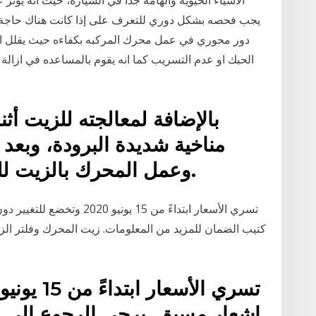
الأشياء الحيوية والهامة جدا في السيارة، حيث أنه يؤثر
يجب فحصه بشكل دوري للتعرف على إذا كانت هناك حاجة إلى
دور محوري في عمل محرك المركبه بكفاءه حيث يقلل الا
الحبك او عدم التسريب كما انه يقوم بالمساعده في ازال
بالإضافة لمعالجته للزيت 
مناخية شديدة البرودة، وبعد 
وعمل المحرك بالزيت للعديد من الشهور المتواصلة.
إشعار مسبق. يرجى الرجوع إلى د