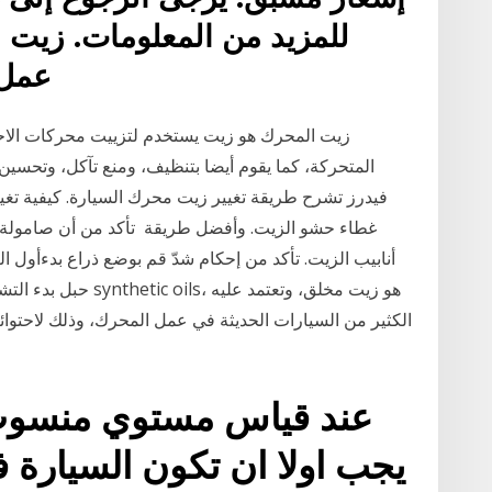
للمزيد من المعلومات. زيت 
عمل 
زيت المحرك هو زيت يستخدم لتزييت محركات الاحتر
فيدرز تشرح طريقة تغيير زيت محرك السيارة. كيفية تغيير
غطاء حشو الزيت. وأفضل طريقة ﺗﺄﻛﺪ ﻣﻦ أن ﺻﺎﻣﻮﻟﺔ رﺑ
ﺣﺒﻞ ﺑﺪء اﻟﺘﺸﻐﻴﻞ ﻋﺪة 
الكثير من السيارات الحديثة في عمل المحرك، وذلك لاحتوائ
عند قياس مستوي منسوب
يجب اولا ان تكون السيارة 