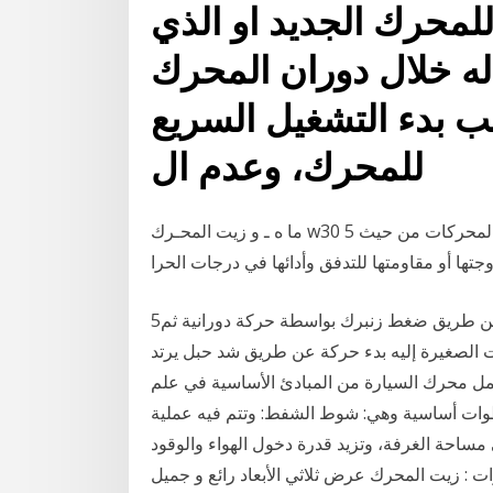
للمحرك الجديد او الذي
ه خلال دوران المحرك
 بدء التشغيل السريع
للمحرك، وعدم ال
ما ه ـ و زيت المحـرك w30 5 وهل هـو مناسب لسيارتي؟ يتم تصنيف جميع زيوت المحركات من حيث
جتها أو مقاومتها للتدفق وأدائها في درجات الحرا
5‏‏/11‏‏/1441 بعد الهجرة يوجد أيضاً أنظمة بدء حركة عن طريق ضغط زنبرك بواسطة حركة دورانية ثم
 الصغيرة إليه بدء حركة عن طريق شد حبل يرتد
مل محرك السيارة من المبادئ الأساسية في علم
يكا الحرارية، ويمكن تلخيص مبدأ العمل في 4 خطوات أساسية وهي: شوط الشفط: وتتم فيه عملية
مساحة الغرفة، وتزيد قدرة دخول الهواء والوقود
: زيت المحرك عرض ثلاثي الأبعاد رائع و جميل