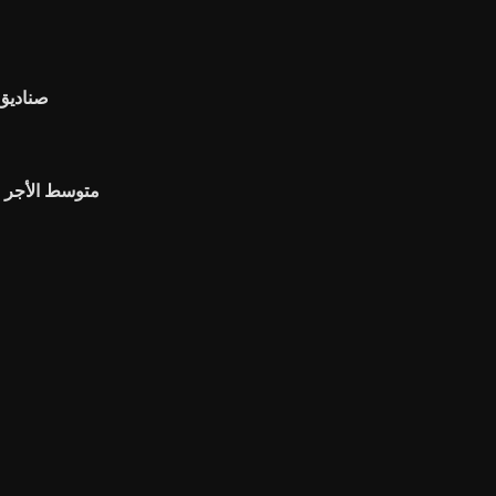
صناديق 
متوسط ​​الأجر