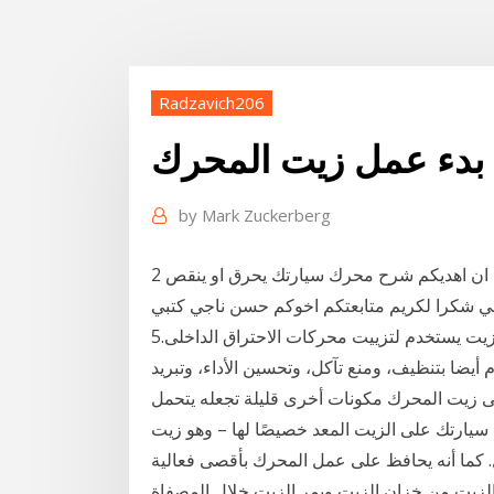
Radzavich206
بدء عمل زيت المحرك
by
Mark Zuckerberg
2 شباط (فبراير) 2018 سيداتي انساتي سادتي اسمحوا لي ان اهديكم شرح محرك سيارتك يحرق او ينقص
5‏‏/10‏‏/1441 بعد الهجرة زيت المحرك. زيت المحرك هو زيت يستخدم لتزييت محركات الاحتراق الداخلى.
أيضا بتنظيف، ومنع تآكل، وتحسين الأداء، وتبريد
إلى زيت المحرك مكونات أخرى قليلة تجعله يتحمل
 الزيت المعد خصيصًا لها – وهو زيت ®Motorcraft. فهو يحتوي على
. كما أنه يحافظ على عمل المحرك بأقصى فعالية
زيت من خزان الزيت ويمر الزيت خلال المصفاة