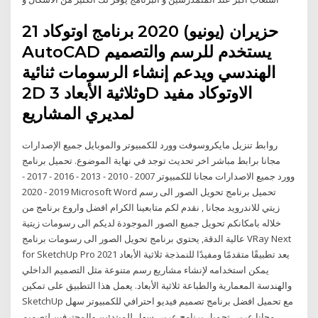
21 حزيران (يونيو) 2020 برنامج اوتوكاد
AutoCAD يستخدم للرسم والتصميم
الهندسي ويدعم إنشاء الرسومات ثنائية
2D وثلاثية الأبعاد 3D الاوتوكاد مفيد
لمديري المشاريع
روابط تنزيل مايكروسوفت وورد للكمبيوتر والموبايل جميع الإصدارات
مجانا برابط مباشر اخر تحديث توجد في نهاية الموضوع. تحميل برنامج
وورد جميع الاصدارات مجانا للكمبيوتر 2007 - 2010 - 2013 - 2016 - 2017 -
2019 - 2020 Microsoft Word تحميل برنامج تحويل الصور الى رسم
زيتي للاندرويد مجانا , نقدم لكم متابعينا الكرام افضل واروع برنامج من
خلاله بامكانكم تحويل جميع الصور الموجودة لديكم الى رسومات زيتية
عالية الدقة, يحتوي برنامج تحويل الصور الى رسومات برنامج VRay Next
for SketchUp Pro 2021 يعد تطبيقًا متقدمًا ومفيدًا للنمذجة ثلاثية الأبعاد
يمكن استخدامه لإنشاء مشاريع رسم متنوعة مثل التصميم الداخلي
والهندسة المعمارية والطباعة ثلاثية الأبعاد. يعمل هذا التطبيق على تمكين
SketchUp مع تحميل افضل برنامج تصميم فيديو احترافي للكمبيوتر سهل
مجانا عربي تحميل برنامج عربى سهل للمبتدئين والمحترفين لتصميم