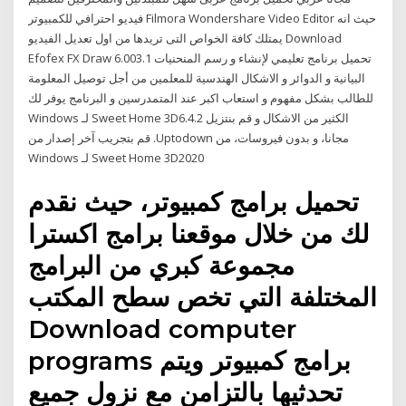
فيديو احترافي للكمبيوتر Filmora Wondershare Video Editor حيث انه
يمتلك كافة الخواص التى تريدها من اول تعديل الفيديو Download
Efofex FX Draw 6.003.1 تحميل برنامج تعليمي لإنشاء و رسم المنحنيات
البيانية و الدوائر و الاشكال الهندسية للمعلمين من أجل توصيل المعلومة
للطالب بشكل مفهوم و استعاب اكبر عند المتمدرسين و البرنامج يوفر لك
الكثير من الاشكال و ‫قم بنتزيل Sweet Home 3D6.4.2 لـ Windows
مجانا، و بدون فيروسات، من Uptodown. قم بتجريب آخر إصدار من
Sweet Home 3D2020 لـ Windows
تحميل برامج كمبيوتر، حيث نقدم
لك من خلال موقعنا برامج اكسترا
مجموعة كبري من البرامج
المختلفة التي تخص سطح المكتب
Download computer
programs برامج كمبيوتر ويتم
تحدثيها بالتزامن مع نزول جميع