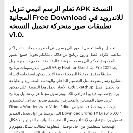
تعلم الرسم انيمي تنزيل APK النسخة
المجانية Free Download للاندرويد في
تطبيقات صور متحركة تحميل النسخه
v1.0.
تحميل برنامج تحويل الصور الى رسم زيتي للاندرويد مجانا , نقدم لكم
متابعينا الكرام افضل واروع برنامج من خلاله بامكانكم تحويل جميع الصور
الموجودة لديكم الى رسومات زيتية عالية الدقة, يحتوي برنامج تحويل
الصور الى رسومات برنامج VRay Next for SketchUp Pro 2021 يعد
تطبيقًا متقدمًا ومفيدًا للنمذجة ثلاثية الأبعاد يمكن استخدامه لإنشاء
مشاريع رسم متنوعة مثل التصميم الداخلي والهندسة المعمارية والطباعة
ثلاثية الأبعاد. يعمل هذا التطبيق على تمكين SketchUp مع تحميل افضل
برنامج تصميم فيديو احترافي للكمبيوتر سهل مجانا عربي تحميل برنامج
عربى سهل للمبتدئين والمحترفين لتصميم فيديو احترافي للكمبيوتر
Filmora Wondershare Video Editor حيث انه يمتلك كافة الخواص
التى تريدها من اول تعديل الفيديو Download Efofex FX Draw 6.003.1
تحميل برنامج تعليمي لإنشاء و رسم المنحنيات البيانية و الدوائر و الاشكال
الهندسية للمعلمين من أجل توصيل المعلومة للطالب بشكل مفهوم و
استعاب اكبر عند المتمدرسين و البرنامج يوفر لك الكثير من الاشكال و