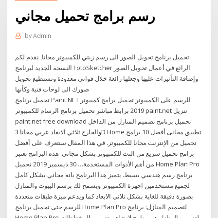
رسم برامج تحميل مجاني
by
Admin
تحميل برنامج تحويل الصور الى رسم زيتي للكمبيوتر مجانا, نقدم لكم
النسخة الجديد لبرنامج FotoSketcher الرائع في أعمال تحويل الصور
وإضافة التأثيرات عليها وجعلها رائعة خلال قواني معدودة وتستطيع تحويل
صورك الى لوحات فنية وكأنها
تحميل برنامج Paint.NET للرسم على الكمبيوتر تحميل برامج كمبيوتر
2019 برابط مباشر تحميل برنامج الرسام للكمبيوتر paint.net تنزيل
paint.net free download تحميل برنامج تصميم المنازل من الداخل
والخارج ثلاثي الابعاد عربي مجانا 3D Home تطبيق مجانى أفضل 10 برامج
تحميل من الإنترنت مجانا للكمبيوتر. في هذا المقال سنتعرف على أفضل
برامج تحميل سريع من النت للكمبيوتر بشكل مجاني. هذه البرامج تعتبر
من أهم الأدوات المستخدمة… 30 ديسمبر 2019 تحميل Home Plan Pro
برنامج رسم هندسي بسيط. يتميز هذا البرنامج بانه مجاني بشكل كامل
لجميع مستخدمين اجهزة الكمبيوتر ويسمح لك برسم البيوت والمنازل
بصورة دقيقة للغاية بشكل ثلاثي الابعاد كما ويدعم ميزة طبقات متعددة
للرسم حتى تحميل برنامج Home Plan Pro لتصميم المنازل: برنامج
Home Plan Pro لتصميم المنازل هو برنامج لإنشاء و تصميم المخططات