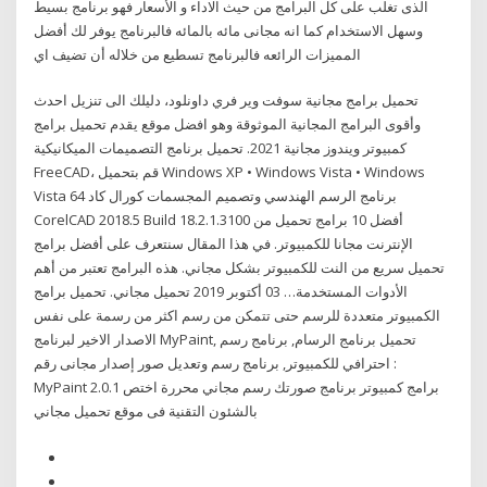
الذى تغلب على كل البرامج من حيث الاداء و الأسعار فهو برنامج بسيط
وسهل الاستخدام كما انه مجانى مائه بالمائه فالبرنامج يوفر لك أفضل
المميزات الرائعه فالبرنامج تسطيع من خلاله أن تضيف اي
تحميل برامج مجانية سوفت وير فري داونلود، دليلك الى تنزيل احدث
وأقوى البرامج المجانية الموثوقة وهو افضل موقع يقدم تحميل برامج
كمبيوتر ويندوز مجانية 2021. تحميل برنامج التصميمات الميكانيكية
FreeCAD، قم بتحميل Windows XP • Windows Vista • Windows
Vista 64 برنامج الرسم الهندسي وتصميم المجسمات كورال كاد
CorelCAD 2018.5 Build 18.2.1.3100 أفضل 10 برامج تحميل من
الإنترنت مجانا للكمبيوتر. في هذا المقال سنتعرف على أفضل برامج
تحميل سريع من النت للكمبيوتر بشكل مجاني. هذه البرامج تعتبر من أهم
الأدوات المستخدمة… 03 أكتوبر 2019 تحميل مجاني. تحميل برامج
الكمبيوتر متعددة للرسم حتى تتمكن من رسم اكثر من رسمة على نفس
الاصدار الاخير لبرنامج MyPaint, تحميل برنامج الرسام, برنامج رسم
احترافي للكمبيوتر, برنامج رسم وتعديل صور إصدار مجانى رقم :
MyPaint 2.0.1 برامج كمبيوتر برنامج صورتك رسم مجاني محررة اختص
بالشئون التقنية فى موقع تحميل مجاني