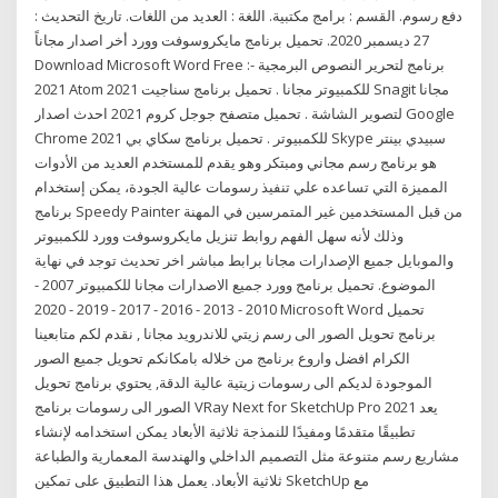
دفع رسوم. القسم : برامج مكتبية. اللغة : العديد من اللغات. تاريخ التحديث :
27 ديسمبر 2020. تحميل برنامج مايكروسوفت وورد أخر اصدار مجاناً
Download Microsoft Word Free :- برنامج لتحرير النصوص البرمجية
2021 Atom للكمبيوتر مجانا . تحميل برنامج سناجيت 2021 Snagit مجانا
لتصوير الشاشة . تحميل متصفح جوجل كروم 2021 احدث اصدار Google
Chrome للكمبيوتر . تحميل برنامج سكاي بي 2021 Skype سبيدي بينتر
هو برنامج رسم مجاني ومبتكر وهو يقدم للمستخدم العديد من الأدوات
المميزة التي تساعده علي تنفيذ رسومات عالية الجودة، يمكن إستخدام
برنامج Speedy Painter من قبل المستخدمين غير المتمرسين في المهنة
وذلك لأنه سهل الفهم روابط تنزيل مايكروسوفت وورد للكمبيوتر
والموبايل جميع الإصدارات مجانا برابط مباشر اخر تحديث توجد في نهاية
الموضوع. تحميل برنامج وورد جميع الاصدارات مجانا للكمبيوتر 2007 -
2010 - 2013 - 2016 - 2017 - 2019 - 2020 Microsoft Word تحميل
برنامج تحويل الصور الى رسم زيتي للاندرويد مجانا , نقدم لكم متابعينا
الكرام افضل واروع برنامج من خلاله بامكانكم تحويل جميع الصور
الموجودة لديكم الى رسومات زيتية عالية الدقة, يحتوي برنامج تحويل
الصور الى رسومات برنامج VRay Next for SketchUp Pro 2021 يعد
تطبيقًا متقدمًا ومفيدًا للنمذجة ثلاثية الأبعاد يمكن استخدامه لإنشاء
مشاريع رسم متنوعة مثل التصميم الداخلي والهندسة المعمارية والطباعة
ثلاثية الأبعاد. يعمل هذا التطبيق على تمكين SketchUp مع