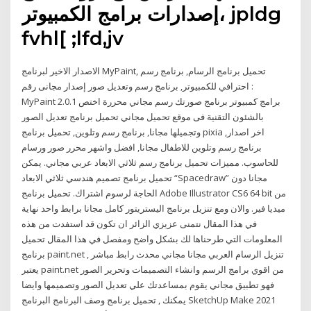
إصدارات برامج الكمبيوتر، jpldg
fvhl[ ;lfd,jv
الاصدار الاخير لبرنامج MyPaint, تحميل برنامج الرسام, برنامج رسم
احترافي للكمبيوتر, برنامج رسم وتعديل صور إصدار مجانى رقم :
MyPaint 2.0.1 برامج كمبيوتر برنامج صورتك رسم مجاني محررة اختص
بالشئون التقنية فى موقع تحميل مجاني تحميل برنامج تعديل الصور
وتجميلها مجانا, برنامج رسم وتلوين, تحميل برنامج pixia اخر اصدار,
برنامج رسم وتلوين للاطفال مجانا, افضل واشهر محرر صور ورسام
للحاسوب. مميزات تحميل برنامج رسم ثلاثي الابعاد عربي مجاني. يمكن
تحميل برنامج تصميم هندسي ثلاثي الابعاد “Spacedraw” مجانا دون
الحاجة لرسوم اشتراك. تحميل برنامج Adobe Illustrator CS6 64 bit من
ميديا فير. والان ومع تنزيل برنامج اليستريتور كامل مجانا برابط واحد نهاية
في هذا المقال نتمنى عزيزي الزائر ان تكون قد استفدت من هذه
المعلومات التي طرحناها لك بشكل واضح ومفصل في هذا المقال تحميل
برنامج paint.net تنزيل الرسام العربي مجانا مجاني محدث رابط مباشر ,
يعتبر paint.net من اقوي برامج الرسم وانشاء التصميمات وتحرير الصور
فهو تطبيق مجاني يقوم بمساعدتك علي تعديل الصور وتصميمها وايضا
يمكنك , تحميل برنامج وصف البرنامج البرنامج SketchUp Make 2021