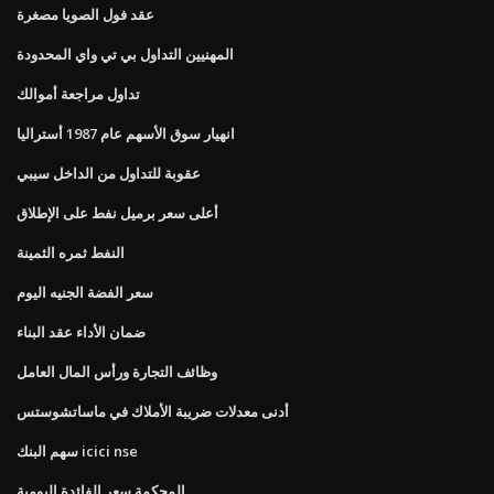
عقد فول الصويا مصغرة
المهنيين التداول بي تي واي المحدودة
تداول مراجعة أموالك
انهيار سوق الأسهم عام 1987 أستراليا
عقوبة للتداول من الداخل سيبي
أعلى سعر برميل نفط على الإطلاق
النفط ثمره الثمينة
سعر الفضة الجنيه اليوم
ضمان الأداء عقد البناء
وظائف التجارة ورأس المال العامل
أدنى معدلات ضريبة الأملاك في ماساتشوستس
سهم البنك icici nse
المحكمة سعر الفائدة اليومية