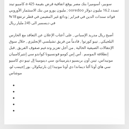
كامبيو تيند a سوبير، أسوميرا بنك مصر يوقع اتفاقية قرض بقيمة 425
مليون يورو من بنك الاستثمار الأوروبي ; ooredoo تسدد 16.2 مليون دولار
فوائد سندات الدين في فبراير ; ودائع غير المقيمن في قطر ترتفع 18%
في ديسمبر الى 245 مليار ريال
أصبح ريال مدريد الإسباني , على أعتاب الإعلان عن التعاقد مع الحارس
البلجيكي , تيبو كورتوا , قادماً من فريق تشيلسي الإنجليزي , خلال سوق
الإنتقالات الصيفية الحالية , من أجل تعزيز وتدعيم صفوف الفريق , قبل
إنطلاقة الموسم . أس إس كومو فونسيونا كواندو سي إنتيركامبيان
مونيداس، تينن أون بريسيو ديترمينادو، سي دينومينا إل تيبو دي كامبيو
سي هاي أونا ألتا ديماندا دي أونا مونيدا إن بارتيكولار، بور إجيمب لو،
موشاس