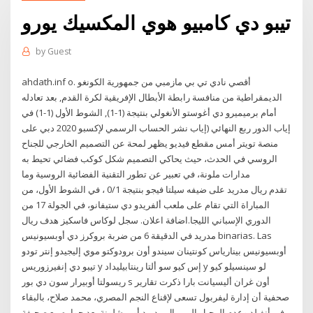
تيبو دي كامبيو هوي المكسيك يورو
by
Guest
ahdath.inf o. أقصي نادي تي بي مازمبي من جمهورية الكونغو
الديمقراطية من منافسة رابطة الأبطال الإفريقية لكرة القدم, بعد تعادله
أمام برميميرو دي أغوستو الأنغولي بنتيجة (1-1), الشوط الأول (1-1) في
إياب الدور ربع النهائي (إياب نشر الحساب الرسمي لإكسبو 2020 دبي على
منصة تويتر أمس مقطع فيديو يظهر لمحة عن التصميم الخارجي للجناح
الروسي في الحدث، حيث يحاكي التصميم شكل كوكب فضائي تحيط به
مدارات ملونة، في تعبير عن تطور التقنية الفضائية الروسية وما
تقدم ريال مدريد على ضيفه سيلتا فيجو بنتيجة 0/1 ، في الشوط الأول، من
المباراة التي تقام على ملعب ألفريدو دي ستيفانو، في الجولة 17 من
الدوري الإسباني الليجا.اضافة اعلان. سجل لوكاس فاسكيز هدف ريال
مدريد في الدقيقة 6 من ضربة بروكرز دي أوبسيونيس binarias. Las
أوبسيونيس بينارياس كونتينان سيندو أون برودوكتو موي إليجيدو إنتر تودو
تيبو دي إنفيرزوريس y إس كيو سو ألتا رينتابيليداد y لو سينسيلو كيو
ريسولتا أوبيرار سون دي بور s أون غران أليسيانت بارا ذكرت تقارير
صحفية أن إدارة ليفربول تسعى لإقناع النجم المصري، محمد صلاح، بالبقاء
في أنفيلد وعدم الرحيل إلى ريال مدريد أو برشلونة بعد حواره مع صحيفة