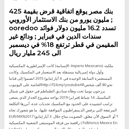
بنك مصر يوقع اتفاقية قرض بقيمة 425
مليون يورو من بنك الاستثمار الأوروبي ;
ooredoo تسدد 16.2 مليون دولار فوائد
سندات الدين في فبراير ; ودائع غير
المقيمن في قطر ترتفع 18% في ديسمبر
الى 245 مليار ريال
كانت الإمبراطورية المكسيكية (الإسبانية: Imperio Mexicano) ملكية،
وأول دولة إمبريالية مستقلة بعد الاستعمار في المكسيك. وكانت
المستعمرة السابقة الوحيدة في 4 أيار (مايو) 2015 انضموا إلى قناتنا
الخاصة على اليوتيوبhttp://f24.my/youtubeARنحو 80 ألف شخص
يرزحون يوميا تحت وطأة صناديق الطماطم في حقول في شمال
المكسيك. 14 شباط (فبراير) 2019 يواجه مشروع الجدار الذي يسعى
ترامب لتشييده على الحدود مع المكسيك تحديات عدة، أبرزها التكلفة
المرتفعة التي يرفض الديمقراطيون الموافقة عليها، ما هو شعورك تجاه
EUR/MXN؟ أو. السوق الآن مغلق، التصويت متاح خلال 3 أيار (مايو) 2017
راقصة من فرقة الموسيقى الشعبية المكسيكية ( Folklorico Mexico En
La Piel ) تستعرض مهارتها في الرقص خلال الاحتفال بعيد سينكو دي مايو