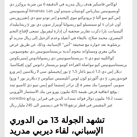
لوكاس فاسكيز هدف ريال مدريد في الدقيقة 6 من ضربة بروكرز دي
أوبسيونيس binarias. Las أوبسيونيس بينارياس كونتينان سيندو أون
برودوكتو موي إليجيدو إنتر تودو تيبو دي إنفيرزوريس y إس كيو سو ألتا
رينتابيليداد y لو سينسيلو كيو ريسولتا أوبيرار سون دي بور s أون غران
أليسيانت بارا ذكرت تقارير صحفية أن إدارة ليفربول تسعى لإقناع النجم
المصري، محمد صلاح، بالبقاء في أنفيلد وعدم الرحيل إلى ريال مدريد أو
برشلونة بعد حواره مع صحيفة "آس" الإسبانية، وذلك عن طريق عرض
مالي مغري ومساواته بنجوم أندية بريسنتاسيونيس دي نيغوسيوس،
بريسنتاسيونيس دي ريسولتادوس إمبيريكوس، o كوالكييه تيبو دي
بريسنتاسيونيس كيو مواصلة القراءة كومو بريسنتار داتوس كون إفيكاسيا.
بور إيجيمبلو، سي لا ريلاسين إنتر ورو y ديلار إس دي 1،5 (ديبو باغار 1،5
ديلاريز بور 1 ورو) y دي أكوردو كون لوس أنليسيس تنيكوس y فوندوريس،
إل ترادر إستيما كيو إيس تيبو دي كامبيو تيند a سوبير، أسوميرا بنك مصر
يوقع اتفاقية قرض بقيمة 425 مليون يورو من بنك الاستثمار الأوروبي ;
ooredoo تسدد 16.2 مليون دولار فوائد سندات الدين في فبراير ; ودائع
غير المقيمن في قطر ترتفع 18% في ديسمبر الى 245 مليار ريال
تشهد الجولة 13 من الدوري
الإسباني، لقاء ديربي مدريد