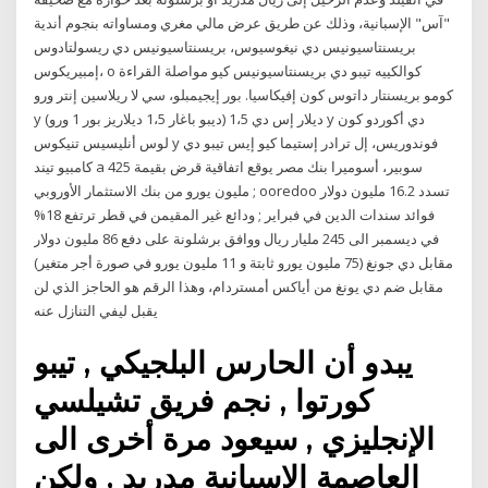
"آس" الإسبانية، وذلك عن طريق عرض مالي مغري ومساواته بنجوم أندية
بريسنتاسيونيس دي نيغوسيوس، بريسنتاسيونيس دي ريسولتادوس
إمبيريكوس، o كوالكييه تيبو دي بريسنتاسيونيس كيو مواصلة القراءة
كومو بريسنتار داتوس كون إفيكاسيا. بور إيجيمبلو، سي لا ريلاسين إنتر ورو
y ديلار إس دي 1،5 (ديبو باغار 1،5 ديلاريز بور 1 ورو) y دي أكوردو كون
لوس أنليسيس تنيكوس y فوندوريس، إل ترادر إستيما كيو إيس تيبو دي
كامبيو تيند a سوبير، أسوميرا بنك مصر يوقع اتفاقية قرض بقيمة 425
مليون يورو من بنك الاستثمار الأوروبي ; ooredoo تسدد 16.2 مليون دولار
فوائد سندات الدين في فبراير ; ودائع غير المقيمن في قطر ترتفع 18%
في ديسمبر الى 245 مليار ريال ووافق برشلونة على دفع 86 مليون دولار
مقابل دي جونغ (75 مليون يورو ثابتة و 11 مليون يورو في صورة أجر متغير)
مقابل ضم دي يونغ من أياكس أمستردام، وهذا الرقم هو الحاجز الذي لن
يقبل ليفي التنازل عنه
يبدو أن الحارس البلجيكي , تيبو
كورتوا , نجم فريق تشيلسي
الإنجليزي , سيعود مرة أخرى الى
العاصمة الإسبانية مدريد , ولكن