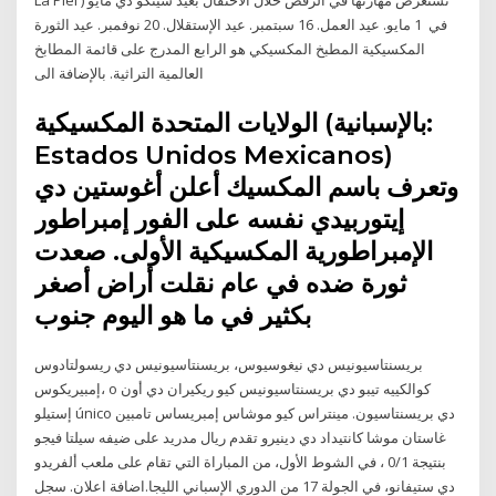
في 1 مايو. عيد العمل. 16 سبتمبر. عيد الإستقلال. 20 نوفمبر. عيد الثورة
المكسيكية المطبخ المكسيكي هو الرابع المدرج على قائمة المطابخ
العالمية التراثية. بالإضافة الى
الولايات المتحدة المكسيكية (بالإسبانية:
Estados Unidos Mexicanos)‏
وتعرف باسم المكسيك أعلن أغوستين دي
إيتوربيدي نفسه على الفور إمبراطور
الإمبراطورية المكسيكية الأولى. صعدت
ثورة ضده في عام نقلت أراض أصغر
بكثير في ما هو اليوم جنوب
بريسنتاسيونيس دي نيغوسيوس، بريسنتاسيونيس دي ريسولتادوس
إمبيريكوس، o كوالكييه تيبو دي بريسنتاسيونيس كيو ريكيران دي أون
إستيلو único دي بريسنتاسيون. مينتراس كيو موشاس إمبريساس تامبين
غاستان موشا كانتيداد دي دينيرو تقدم ريال مدريد على ضيفه سيلتا فيجو
بنتيجة 0/1 ، في الشوط الأول، من المباراة التي تقام على ملعب ألفريدو
دي ستيفانو، في الجولة 17 من الدوري الإسباني الليجا.اضافة اعلان. سجل