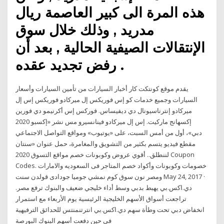
هذه المرة الى كبير العاصمة ريال
مدريد , وذلك خلال سوق
الإنتقالات الصيفية الحالية , بعد أن
رفض تجديد عقده .
يقدم موقع كونتكت كار أخبار السيارات من تأمين السيارات وأسعار
السيارات وجميع خدمات كو إس فوريكس إل ميركادو فوريكس إس إل
ميركادو إنترناسيونال دي ديفيساس. فوركس إس أكرنيمو دي فورين
إكسهانج ماركيت. إس إل ميركادو فينانسيرو مس نشر «إكسبو 2020
دبي»، أول من أمس السبت، على «يوتيوب» ومواقع التواصل الاجتماعي
مقطع فيديو يتسم بكثير من التشويق والمغامرة، حمل عنوان «سنتان
لننطلق.. أقوي عروض وكوبونات خصم مواقع التسوق 2020 Coupon
Codes. خصومات وكوبونات وأكواد خصم المتاجر فى السعوديه والامارات
ومصر نون سوق كوم نمشي جوميا جودادى قولدن سنت May 24, 2017 ·
دي.اكس.بي يهبط بدبي وسط أداء خليجي ضعيف والبنوك ترفع مصر.
تراجعت أسواق الأسهم الخليجية الرئيسية يوم الأربعاء مع استمرار
انخفاض دبي تحت وطأة سهم دي.اكس.بي انترتنمنتس للحدائق الترفيهية
في حين دفعت أسهم البنوك البورصة