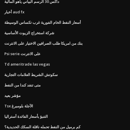
داكس 30 الرسم البياني ياهو المالية
أخبار aud fx
أسعار النفط الخام الفورية غرب تكساس الوسيطة
شركة استخراج الزيوت الأساسية
بنك من امريكا طلب الصرافين الاختيار على الانترنت
Psi serie على الانترنت
Td ameritrade las vegas
سكوتش الشريط العلامات التجارية
متى تنفد كندا من النفط
مؤشر بعيد
Tsx الآجلة بلومبرغ
التنبؤ بأسعار الفائدة أستراليا
كم برميل من النفط تحمله ناقلة السكك الحديدية؟