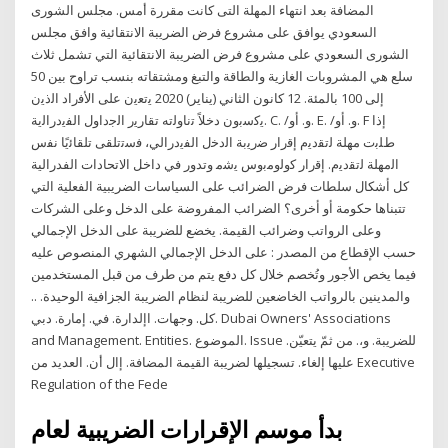
المضافة بعد انتهاء المهلة التى كانت مقررة أمس. مجلس الشورى
السعودي يوافق على مشروع فرض الضريبة الانتقائية وافق مجلس
الشورى السعودي على مشروع فرض الضريبة الانتقائية التي تشمل ثلاث
سلع هي المشروبات الغازية والطاقة والتبغ ومشتقاته بنسب تراوح بين 50
إلى 100 بالمئة. 12 كانون الثاني (يناير) 2020 ﻳﺗﻌﻳﻥ ﻋﻠﻰ ﺍﻷﻓﺭﺍﺩ ﺍﻟﺫﻳﻥ
ﻳﻛﺳﺑﻭﻥ ﺩﺧﻼً ﺗﻧﺎﻭﻟﺗﻪ ﺗﻘﺎﺭﻳﺭ ﺍﻟﺟﺩﺍﻭﻝ ﺍﻟﻔﻳﺩﺭﺍﻟﻳﺔ. C. /ﻭ. ﺃﻭ. E. /ﻭ. ﺃﻭ. F ﺇﺫﺍ
ﻁﻠﺑﺕ ﻣﻬﻠﺔ ﻟﺗﻘﺩﻳﻡ ﺇﻗﺭﺍﺭ ﺿﺭﻳﺑﺔ ﺍﻟﺩﺧﻝ ﺍﻟﻔﻳﺩﺭﺍﻟﻲ، ﻓﺳﺗﺗﻠﻘﻰ ﺗﻠﻘﺎﺋﻳًﺎ ﻧﻔﺱ
ﺍﻟﻣﻬﻠﺔ ﻟﺗﻘﺩﻳﻡ. ﺇﻗﺭﺍﺭ ﻛﻭﻟﻭﻣﺑﻭﺱ ﻳﺷﻣ ﻭﺗﺪﻭﺭ ﻓﻲ ﺩﺍﺧﻞ ﺍﻻﺗﺤﺎﺩﺍﺕ ﺍﻟﻔﺪﺭﺍﻟﻴﺔ
ﻛﻞ ﺃﺷﻜﺎﻝ ﺳﻠﻄﺎﺕ ﻓﺮﺽ ﺍﻟﻀﺮﺍﺋﺐ ﻋﻠﻰ ﺍﻟﺴﻴﺎﺳﺎﺕ ﺍﻟﻀﺮﻳﺒﻴﺔ ﺍﻟﻔﻌﻠﻴﺔ ﺍﻟﺘﻲ
ﺗﺘﺒﻨﺎﻫﺎ ﺣﻜﻮﻣﺔ ﺃﻭ ﺃﺧﺮﻯ؟ ﺍﻟﻀﺮﺍﺋﺐ ﺍﻟﻤﻔﺮﻭﺿﺔ ﻋﻠﻰ ﺍﻟﺪﺧﻞ ﻭﻋﻠﻰ ﺍﻟﺸﺮﻛﺎﺕ
ﻭﻋﻠﻰ ﺍﻟﺮﻭﺍﺗﺐ ﻭﺿﺮﺍﺋﺐ ﺍﻟﻘﻴﻤﺔ. يخضع للضريبة على الدخل الإجمالي
حسب الإقطاع من المصدر : على الدخل الإجمالي الشهري المنصوص عليه
فيما يخص الأجور وتُخصم خلال كل دفع يتم من طرف من قبل المستخدمين
والمدينين بالرواتب الخاضعين للضريبة لنظام الضريبة الجزافية الوحيدة. ..
كل. وجهات. اإلدارة. في. إمارة. دبي. Dubai Owners' Associations
and Management. Entities. الموضوع. Issue للضريبة. و،. من ثمّ يتعيّن.
عليها إلغاء. تسجيلها لضريبة القيمة المضافة. إال أن. العديد من Executive
Regulation of the Fede
بدأ موسم الإقرارات الضريبية لعام