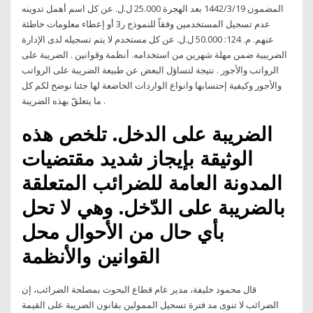
المضمون 19‏‏/3‏‏/1442 بعد الهجرة 25.000 ل.ل. عن كل اسم أهمل تدوينه
عدم تسجيل المستخدمين وفقاً للنموذج ر3 أو إعطاء معلومات خاطئة
عنهم. م. 124: 50.000 ل.ل. عن كل مستخدم لا يتم تسجيله لدى الإدارة
الضريبية ضمن مهلة شهرين من استخدامه. أنظمة وقوانين . الضريبة على
الرواتب والأجور . نتيجة لتساؤل البعض عن طبيعة الضريبة على الرواتب
والأجور وكيفية إحتسابها وانواع الواردات الخاضعة لها جئنا نوضح لكم كل
ما يتعلقّ بهذه الضريبة .
الضريبة على الدخل. تلخص هذه
الوثيقة بإيجاز شديد مقتضيات
المدونة العامة للضرائب المتعلقة
بالضريبة على الدّخل. وهي لا تحل
بأي حال من الأحوال محل
القوانين والأنظمة
قال محمود خليفة، مدير عام قطاع البحوث بمصلحة الضرائب، إن
الضرائب لا تنوى مد فترة تسجيل الممولين بقانون الضريبة على القيمة