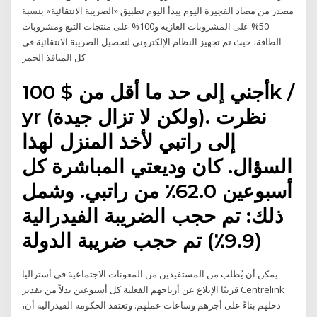
مصدر من مصاد الفجيرة اليوم يبدأ اليوم تطبيق «الضريبة الانتقائية» بنسبة
50% على المشروبات الغازية و100% على منتجات التبغ ومشروبات
الطاقة، حيث تم تجهيز النظام الإلكتروني لتحصيل الضريبة الانتقائية في
كل المنافذ الجمر
أجني إلى حد ما أقل من $ 100k /
yr (ولكن لا تزال جيدة). نظرت
إلى راتبي لأخذ المنزل لهذا
السؤال. كان وديعتي المباشرة كل
أسبوعين 62.0٪ من راتبي. وشمل
ذلك: تم حجب الضريبة الفيدرالية
(9.9٪) تم حجب ضريبة الدولة
يمكن أن يُطلب من المستفيدين من المعونات الاجتماعية في أستراليا
قريبًا الإبلاغ عن أرباحهم الفعلية كل أسبوعين بدلاً من تقدير Centrelink
،دخلهم بناءً على أجرهم وساعات عملهم. وتعتقد الحكومة الفيدرالية أن