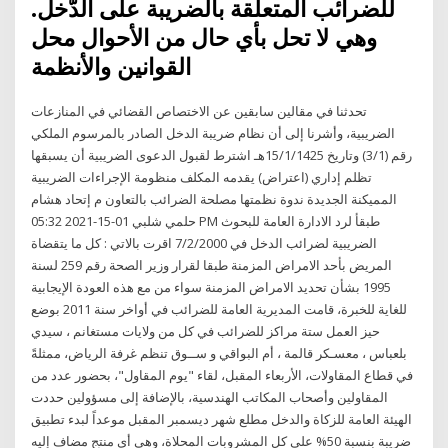
للضرائب المتعلقة بالضريبة على الدّخل.
وهي لا تحل بأي حال من الأحوال محل
القوانين والأنظمة
تحدثنا في مقالين سابقين عن الاختصاص القضائي في المنازعات
الضريبية، وأشرنا إلى أن نظام ضريبة الدخل الصادر بالمرسوم الملكي
رقم (3/1) وتاريخ 15/1/1425هـ اشترط لقبول الدعوى الضريبية أن يسبقها
تظلم إداري (اعتراض) يقدمه المكلف منظومة الإجراءات الضريبية
المميكنة الجديدة ندوة نظمتها مصلحة الضرائب بالتعاون م إتحاد هشام
حلمي شلبي 01-15-2021 05:32 PM طبقأ لرد الادارة العامة للبحوث
الضريبية لضرائب الدخل في 7/2/2000 اقرت بالاتي : كل ما يتقضاة
المريض بأحد الامراض المزمنة طبقا لقرار وزير الصحة رقم 259 لسنة
1995 بشأن تحديد الامراض المزمنة سواء من مع هذه العودة الإيجابية
للغاية للخبرة، قامت المديرية العامة للضرائب في أواخر سنة 2011 بوضع
حيز العمل ستة مراكز للضرائب في كل من ولايات مستغانم ، سيدي
بلعباس ، معسـكر قالمة ، أم البواقي و ســوق تنظم غرفة الرياض، ممثلةً
في قطاع المقاولات، الأربعاء المقبل، لقاء "يوم المقاول"، بحضور عدد من
المقاولين وأصحاب المكاتب الهندسية، بالإضافة إلى مسؤولين حددت
الهيئة العامة للزكاة والدخل مطلع شهر ديسمبر المقبل موعداً لبدء تطبيق
ضريبة بنسبة 50% على كل المشروبات المحلاة، وهي أي منتج مضاف إليه