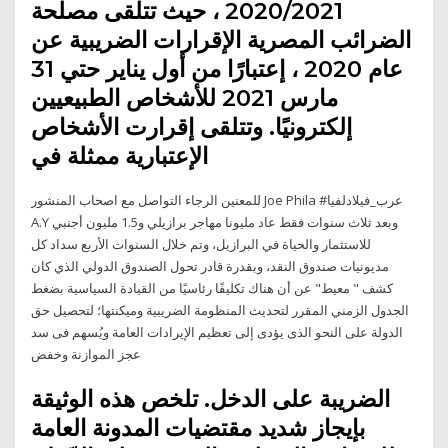
2020/2021 ، حيث تتلقى مصلحة
الضرائب المصرية الإقرارات الضريبية عن
عام 2020 ، إعتبارًا من أول يناير حتي 31
مارس 2021 للأشخاص الطبيعيين
إلكترونيًا. وتتلقى إقرارت الأشخاص
الإعتبارية ممثلة في
للمعنين الرجاء التواصل مع اصحاب المنشور Joe Phila #عرب_فيلادلفيا
A.Y وبعد ثلاث سنوات فقط عاد مليونا مهاجر برازيلي و1.5 مليون أجنبي
للاستثمار والحياة في البرازيل، وتم خلال السنوات الأربع سداد كل
مديونيات صندوق النقد، وبقدرة قادر تحول الصندوق الدولي الذي كان
كشف " معيط" عن أن هناك تكليفًا رئاسيًا من القيادة السياسية بضغط
الجدول الزمني المقرر لتحديث المنظومة الضريبية وميكنتها؛ لتحصيل حق
الدولة على النحو الذى يؤدى إلى تعظيم الإيرادات العامة ويُسهم فى سد
عجز الموازنة وخفض
الضريبة على الدخل. تلخص هذه الوثيقة
بإيجاز شديد مقتضيات المدونة العامة