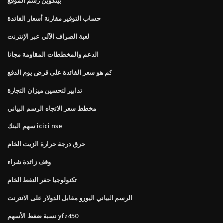
بيتكوين رسم الموقع
حساب التوفير مقارنة أسعار الفائدة
لعبة الصراف الآلي عبر الإنترنت
الدعم والمخططات المقاومة مجانا
كم هو سعر الفائدة على قرض يوم الدفع
تدابير لتحسين ميزان التجارة
مخطط سعر الاتجاه الرسم البياني
سهم البنك icici nse
حرق درجة حرارة الزيت الخام
وقف زائدة شراء
تكنولوجيا حفر النفط الخام
الرسم البياني اليورو مقابل الدولار على الانترنت
نسبة ضغط الأسهم yfz450