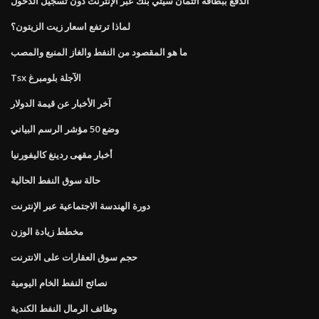
الدفع ببطاقة ائتمان سيتي بنك عبر الإنترنت دون تسجيل الدخول
لماذا ترتفع اسعار زيت الزيتون؟
ما هو المقصود من النفط والغاز المنبع والمصب
Tsx الآجلة بلومبرغ
آخر الأخبار عن قيمة الدولار
وضع 50 مؤشر الرسم البياني
أخبار مقهى ردينغ كاليفورنيا
حالة سوق النفط الحالية
دورة الهندسة الاجتماعية عبر الإنترنت
مخطط زيادة الوزن
حجم سوق العقارات على الانترنت
نصائح النفط الخام اليومية
وظائف الرمال النفط الكندية