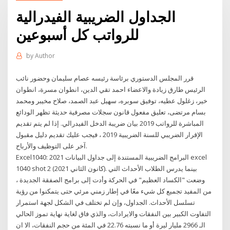
الجداول الضريبية الفيدرالية
للرواتب كل أسبوعين
by
Author
قرر المجلس الدستوري برئاسة رئيسه عصام سليمان وحضور نائب
الرئيس طارق زيادة والاعضاء احمد تقي الدين، انطوان مسرة، انطوان
خير، زغلول عطيه، توفيق سوبره، سهيل عبد الصمد، صلاح مخيبر ومحمد
بسام مرتضى، تعليق مفعول قانون سجلات مصرفية حديثة تظهر الودائع
المباشرة للرواتب 2019 بيان ضريبة الدخل الفيدرالي. إذا لم يتم تقديم
الإقرار الضريبي للسنة الضريبية 2019 ، فيجب عليك تقديم دليل مقبول
آخر على التوظيف والأرباح.
Excel1040: البرامج الضريبية المستندة إلى جداول البيانات 2021 excel
1040 shot 2 (كانون الثاني 2021). بينما يدرس الطلاب الأحداث التي
وضعت "الكساد العظيم" في الحركة وأدت إلى برامج الصفقة الجديدة ،
من المفيد تجميع كل شيء معًا في إطار زمني مرئي حتى يتمكنوا من رؤية
تسلسل الأحداث. الجداول، وإن لم تختلف في الشكل لجهة استمرار
التفاوت الكبير بين النفقات والايرادات، والذي فاق لغاية نهاية تموز الحالي
الـ 2966 مليار ليرة أو ما نسبته 22.76 في المئة من حجم النفقات، الا ان