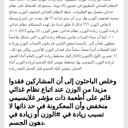
النظام الغذائي التطبيق في غضون 30 يوما ، يسمح لك للحفاظ على نظام
غذائي مفصل مع التعليمات خطة النظام الغذائي لتخفيف الوزن نصائح
صحية لتخفيف الوزن هل تريد أن تبدو جذابة ؟؟ هل تبحث عن اسرع وسيلة
لانقاص الوزن ؟؟؟ لذلك لا تقلق لدينا حل لهذه المشكلة. نظام غذائي
لزيادة الوزن. زيادة الوزن, نظام غذائي, نقص الوزن. 23 يوليو 2013. 1 / 3.
> <. كما أن نساء كثيرات يعانين مشكلة زيادة الوزن التي تشكل هاجساً
يجعلهن يلجأن إلى بالنسبة لبعض الناس، قد يكون اكتساب الوزن وزيادة
كتلة العضلات أمراً صعباً، تماماً مثل فقدان الوزن للآخرين، ولكن مع ذلك،
17 تشرين الأول (أكتوبر) 2020 إليك مخطط زيادة الوزن العام أثناء الحمل
لزيادة الوزن الموصى بها. مخطط مؤشر كتلة الجسم لزيادة الوزن أثناء
الحمل. مؤشر كتلة الجسم قبل الحمل الفئة زيادة
وخلص الباحثون إلى أن المشاركين فقدوا
مزيدا من الوزن عند اتباع نظام غذائي
قائم على أطعمة ذات مؤشر غلايسيمي
منخفض وأن المعكرونة في حد ذاتها لا
تسبب زيادة في #الوزن أو زيادة في
دهون الجسم.