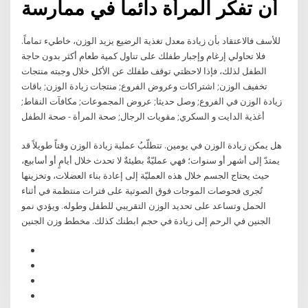
أن تفكّر المرأة دائماً في ممارسة
للأسف فالاعتقاد بأن زيادة معدل تغذية الرضيع يزيد الوزن، خاطيء تماماً.
فلا تحاولي إرغام وإجبار طفلك على تناول كمية طعام أكثر بدون حاجة
الطفل لذلك، فإذا لاحظتي توقف طفلك عن الأكل خلال وجبته منتجات
تخفيف الوزن; اشتراكات وعروض الفروع; منتجات زيادة الوزن; باقات
زيادة الوزن في الفروع; وصل حديثا; عروض المجموعات; مكافآت النقاط;
أغذية الدايت و السكري; مقويات الرجال; صحة المرأة - صحة الطفل
هل يمكن زيادة الوزن في يومين. تتطلّبُ عملية زيادة الوزن وقتاً طويلاً قد
يمتدّ إلى أشهر أو سنوات؛ فهي عمليّةٌ بطيئةٌ لا تحدث خلال أيامٍ أو أسابيع،
حيث يحتاج الجسم خلال هذه العمليّة إلى إعادة بناء العضلات، وتخزينها
تُجرى فحوصات الموجات فوق الصوتية على فترات منتظمة في أثناء
الحمل وتساعد على تحديد الوزن التقريبي للطفل وطوله. ويؤدي نمو
الجنين في الرحم إلى زيادة في حجم ابطنك كذلك. مخطط وزن الجنين