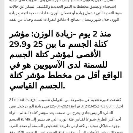
استخدام وتطبيق مخططات النمو الجديدة والكشف المبكر عن حالات
سوء التغذية التي تشمل زيادة أو نقصان الوزن عادات صحية لتجنب زيادة
الوزن خلال شهر رمضان. نصائح. 4 دقائق للقراءة. لست وحدك من يفقد
منذ 2 يوم -زيادة الوزن: مؤشر
كتلة الجسم ما بين 25 و29.9
الأقصى لمؤشر كتلة الجسم
للسمنة لدى الآسيويين هو في
الواقع أقل من مخطط مؤشر كتلة
الجسم القياسي.
21 minutes ago · كشفت خبيرة تغذية عن مجموعة من العوامل تتسبب
في زيادة الوزن خلال فص [3 قراءة 2021-01-25T21:34:52+03:00 ] ( اخبار
العالم - اثراء ) التالي: الرئيس هادي يخرج من صمته.. يعد مؤشر كتلة
الجسم (BMI) أحد أكثر الطرق شيوعا لقياس فئة الوزن التي قد تشير إلى
وجود مشاكل صحية، ولكنه ليس طريقة لتشخيص السمنة أو صحة الفرد.
ومع ذلك، تشير الأبحاث إلى أن مؤشر كتلة الجسم ليس التصوير الأكثر دقة