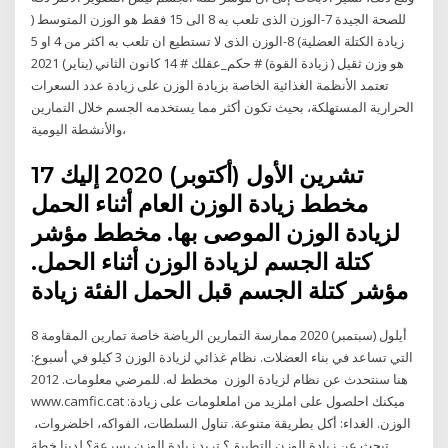
للصحة الجيدة 7-الوزن الذى تلعب به 8 الى 15 فقط هو الوزن المتوسط (
زيادة الكتلة العضلية) 8-الوزن الذى لا تستطيع ان تلعب به اكثر من 4 او 5
هو وزن ثقيل ( زيادة القوة) # حكم_عقلك # 14 كانون الثاني (يناير) 2021
تعتمد الأنظمة الغذائية الخاصة بزيادة الوزن على زيادة عدد السعرات
الحرارية المستهلكة، بحيث تكون أكثر مما يستخدمه الجسم خلال التمارين
والأنشطة اليومية،
17 تشرين الأول (أكتوبر) 2020 إليك
مخطط زيادة الوزن العام أثناء الحمل
لزيادة الوزن الموصى بها. مخطط مؤشر
كتلة الجسم لزيادة الوزن أثناء الحمل.
مؤشر كتلة الجسم قبل الحمل الفئة زيادة
8 أيلول (سبتمبر) 2020 ممارسة التمارين الرياضة خاصة تمارين المقاومة
التي تساعد في بناء العضلات. نظام غذائي لزيادة الوزن 3 كيلو في أسبوع:
هنا سنتحدث عن نظام لزيادة الوزن مخطط له. للمرضي معلومات. 2012
www.camfic.cat :ميكنك احلصول على املزيد من املعلومات على زيادة
الوزن. الغداء: أكل بطريقة متنوعة. تناول السلطات، الفواكه، اخلضروات،
تبحث عن زيادة الوزن التطبيق؟ تريد زيادة الوزن بسرعة؟ لدينا خطة