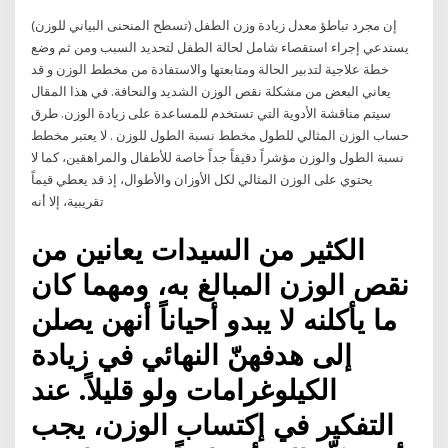
إن مجرد تباطؤ معدل زيادة وزن الطفل (تسطح المنحنى البياني للوزن)
يستدعي إجراء استقصاء شامل لحالة الطفل لتحديد السبب ومن ثم وضع
خطة علاجية لتدبير الحالة ومتابعتها والاستفادة من مخطط الوزن و قد
يعاني البعض من مشكلة نقص الوزن الشديد والنحافة. في هذا المقال
سيتم مناقشة الأدوية التي تستخدم للمساعدة على زيادة الوزن. طرق
حساب الوزن المثالي للطول مخطط نسبة الطول للوزن . لا يعتبر مخطط
نسبة الطول والوزن مؤشراً دقيقاً جداً خاصة للأطفال والمراهقين، كما لا
يحتوي على الوزن المثالي لكل الأوزان والأطوال، إذ قد يعطي قيماً
تقريبية، إلا أنه
الكثير من السيدات يعانين من
نقص الوزن المبالغ به، ومهما كان
ما يأكلنه لا يبدو أحياناً أنهن يصلن
إلى هدفهنّ النهائي في زيادة
الكيلوغرامات ولو قليلاً. عند
التفكير في إكتساب الوزن، يجب