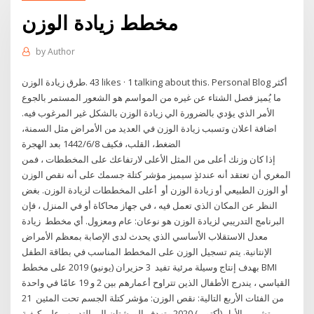
مخطط زيادة الوزن
by
Author
ما يُميز فصل الشتاء عن غيره من المواسم هو الشعور المستمر بالجوع
الأمر الذي يؤدي بالضرورة الي زيادة الوزن بالشكل غير المرغوب فيه.
اضافة اعلان وتسبب زيادة الوزن في العديد من الأمراض مثل السمنة،
الضغط، القلب، فكيف 8‏‏/6‏‏/1442 بعد الهجرة
إذا كان وزنك أعلى من المثل الأعلى لارتفاعك على المخططات ، فمن
المغري أن تعتقد أنه عندئذٍ سيميز مؤشر كتلة جسمك على أنه نقص الوزن
أو الوزن الطبيعي أو زيادة الوزن أو أعلى المخططات لزيادة الوزن. بغض
النظر عن المكان الذي تعمل فيه ، في جهاز محاكاة أو في المنزل ، فإن
البرنامج التدريبي لزيادة الوزن هو نوعان: عام ومعزول. أي مخطط زيادة
معدل الاستقلاب الأساسي الذي يحدث لدى الإصابة بمعظم الأمراض
الإنتانية. يتم تسجيل الوزن على المخطط المناسب في بطاقة الطفل
بهدف إنتاج وسيلة مرئية تفيد 3 حزيران (يونيو) 2019 على مخطط BMI
القياسي ، يندرج الأطفال الذين تتراوح أعمارهم بين 2 و 19 عامًا في واحدة
من الفئات الأربع التالية: نقص الوزن: مؤشر كتلة الجسم تحت المئين 21
تشرين الأول (أكتوبر) 2020 وتهدف الورشتان إلى التدريب على كيفية