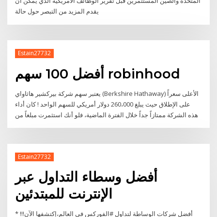
المتحدة والصين المستثمرين قبل تقرير الوظائف الأمريكية الذي يمكن أن
يقدم المزيد من التبصر حول حالة
Estain27732
أفضل 100 سهم robinhood
يعتبر سهم شركة بيركشير هاثاواي (Berkshire Hathaway) الأعلى سعراً
على الإطلاق حيث يبلغ 260،000 دولار أمريكي للسهم الواحد ! كان أداء
هذه الشركة ممتازاً جداً خلال الفترة الماضية، فلو أنك استثمرت مبلغاً من
Estain27732
أفضل وسطاء التداول عبر
الإنترنت للمبتدئين
* أفضل شركات الوساطة لتداول #الفوركس في العالم،إكتشفها الآن!!!