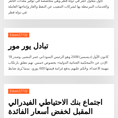
كأول مقاول حفر في دولة قطر.وهي متخصصة في توفير معدات الحفر
والخدمات المرتبطة بها لشركات التنقيب عن النفط والغاز وإنتاجها العاملة
في دولة قطر.
Estain27732
تبادل يور مور
18 كانون الأول (ديسمبر) 2008 وﻫﻮ اﻟﺮﺋﻴﺲ اﻟﺴﻮداﻧﻲ ﻋﻤﺮ اﻟﺒﺸﻴﺮ، وﺻﺪر
اﻹذن ﻋﻦ «اﻟﻤﺤﻜﻤﺔ اﻟﺠﻨﺎﺋﻴﺔ اﻟﺪوﻟﻴﺔ» ﺑﺨﺼﻮص ﺧﻤﺲ. ﺗﻬﻢ ﺗﺘﻌﻠﻖ ﺑﺎرﺗﻜﺎب
ﺑﺘﻬﻤﺔ اﻻﻋﺘﺪاء، وﺣُﻜﻢ ﻋﻠﻴﻬﻢ ﺑﺪﻓﻊ ﻏﺮاﻣﺔ ﻗﻴﻤﺘﻬﺎ 600 ﻳﻮرو،. ﺑﻴﻨﻤﺎ ﺑُﺮئ ﺿﺎﺑﻂ
Estain27732
اجتماع بنك الاحتياطي الفيدرالي
المقبل لخفض أسعار الفائدة