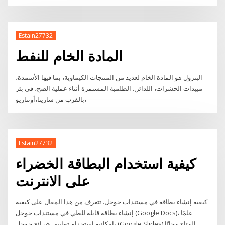
Estain27732
المادة الخام للنفط
البترول هو المادة الخام لعديد من المنتجات الكيماوية، بما فيها الأسمدة،
مبيدات الحشرات، اللدائن. الطلمبة المستمرة أثناء عملية الضخ، في بئر
بالقرب من سارينا،أونتاريو،
Estain27732
كيفية استخدام البطاقة الخضراء
على الانترنت
كيفية إنشاء بطاقة في مستندات جوجل. تتعرف من هذا المقال على كيفية
إنشاء بطاقة قابلة للطي في مستندات جوجل (Google Docs)، علمًا
بإمكانية استخدام تطبيق شرائح جوجل (Google Slides) المتاح مجانًا