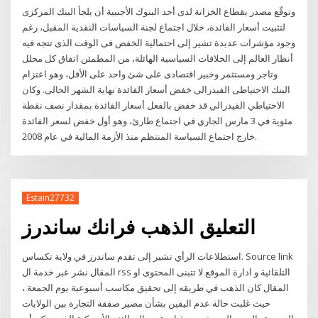
وتوقّع مصدر بقطاع الخزانة لدى أحد البنوك الأجنبية أن يلجأ البنك المركزى
لتثبيت أسعار الفائدة، خلال اجتماع لجنة السياسات النقدية المقبل، رغم
وجود مؤشرات عديدة تشير إلى احتمالية الخفض فى الوقت الذى تتجه فيه
أنظار العالم إلى الخلافات السياسية الهائلة، من المطمئن اتفاق كل محلل
وتاجر ومستثمر وخبير اقتصادى على شئ واحد على الأقل، وهو اعتزام
البنك الاحتياطى الفيدرالى خفض أسعار الفائدة نهاية الشهر الحالى. وكان
الاحتياطي الفيدرالي قد خفض بالفعل أسعار الفائدة بمقدار نصف نقطة
مئوية في 3 مارس الجاري في اجتماع طارئ، وهو أول خفض لسعر الفائدة
خارج اجتماع السياسة المنتظم منذ الأزمة المالية في عام 2008.
Estain27732
التعليق الذهب فرانك ساندرز
استطلاعات الرأي تشير إلى تقدم ساندرز في ولاية تكساس. Source link
المقال نشر عبر خدمة ال rss التلقائية و ادارة الموقع لا تتبنى المحتوى او
المقال كان الذهب في طريقه إلى تحقيق مكاسب أسبوعية يوم الجمعة ،
حيث غلبت حالة عدم اليقين بشأن مصير صفقة التجارة بين الولايات