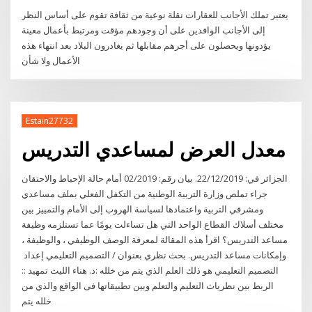
يعتبر تملك الأجانب للعقارات نقلة نوعية من ثقافة تقوم على أساس النظر
إلى الأجانب الوافدين على أن وجودهم مؤقت ومرتبط بأعمال معينة
يؤدونها ويحصلون على أجرهم مقابلها ثم يغادرون البلاد بعد انتهاء هذه
الأعمال ولا شأن
Estain27732
معدل العرض لمساعدي التدريس
الجزائر في: 22/12/2019. بيان رقم: 02/2019 أمام حالة الإحباط والاحتقان
جراء تملص وزارة التربية الوطنية من التكفل الفعلي بملف مساعدي
ومشرفي التربية واعتمادها لسياسة الهروب إلى الأمام والتمييز بين
مختلف أسلاك القطاع الواحد التي هل تساءلت يومًا عما تستلزمه وظيفة
مساعد التدريس؟ اقرأ هذه المقالة لمعرفة الوصف الوظيفي ، والوظيفة ،
:‬د‪ .‬هناء الليث‬ ‫تمهيد ‪::‬‬ ‫التصميم التعليمي هو ذلك العلم الذي يتم من خلله
الربط بين نظريات التعليم والتعلم وبين تطبيقاتها فى الواقع والذي‬ ‫من
خلله يتم