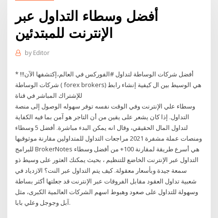
أفضل وسطاء التداول عبر
الإنترنت للمبتدئين
by
Editor
* أفضل شركات الوساطة لتداول #الفوركس في العالم،إكتشفها الآن!!!
شركات الوساطة ( forex brokers) هي الوسيط بين ال كيفية إنشاء رابط
للإشتراك المباشر في قناة
وسطاء علي الإنترنت وفي الوقت نفسه توفر سهوله الوصول إلى منصة
التداول. إذا كان يشعر على يقين من أن التاجر هو آمن بما فيه الكفاية
لتداول المال الحقيقي، وقال انه يمكن البدء مباشرة. أفضل 5 وسطاء
ومنصات عملة مشفرة 2021 مراجعات التداول للمتداولين مقارنة موثوقبها
للبرامج BrokerNotes هي أسرع طريقة لمقارنة 100+ من أفضل وسطاء
التداول عبر الإنترنت الخاضع للتنظيم ، بحيث يمكنك العثور على وسيط ذو
سمعة جيدة وبأسعار معقولة. كيف يتم التداول عبر النت؟ الازدياد في
شعبية تداول العقود مقابل الفروقات عبر الإنترنت قد جعلتها أكثر بساطة
وسهولة للتداول على صعود وهبوط اسهم الشركات العالمية الكبرى، مثل
آبل وجوجل وعلي بابا.