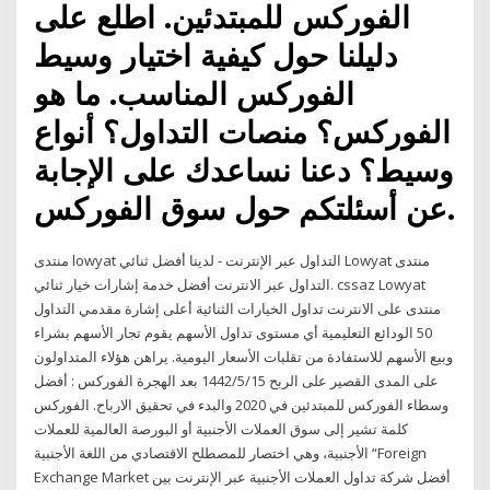
الفوركس للمبتدئين. اطلع على
دليلنا حول كيفية اختيار وسيط
الفوركس المناسب. ما هو
الفوركس؟ منصات التداول؟ أنواع
وسيط؟ دعنا نساعدك على الإجابة
عن أسئلتكم حول سوق الفوركس.
منتدى lowyat التداول عبر الإنترنت - لدينا أفضل ثنائي Lowyat منتدى
التداول عبر الانترنت أفضل خدمة إشارات خيار ثنائي. cssaz Lowyat
منتدى على الانترنت تداول الخيارات الثنائية أعلى إشارة مقدمي التداول
50 الودائع التعليمية أي مستوى تداول الأسهم يقوم تجار الأسهم بشراء
وبيع الأسهم للاستفادة من تقلبات الأسعار اليومية. يراهن هؤلاء المتداولون
على المدى القصير على الربح 15‏‏/5‏‏/1442 بعد الهجرة الفوركس : أفضل
وسطاء الفوركس للمبتدئين في 2020 والبدء في تحقيق الارباح. الفوركس
كلمة تشير إلى سوق العملات الأجنبية أو البورصة العالمية للعملات
الأجنبية، وهي اختصار للمصطلح الاقتصادي من اللغة الأجنبية “Foreign
Exchange Market أفضل شركة تداول العملات الأجنبية عبر الإنترنت بين