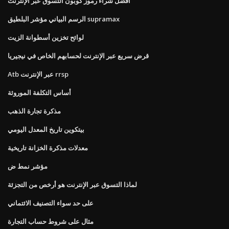
أفضل شراء رموز كوبون التسوق عبر الإنترنت
الرسم البياني مؤشر البلطيق supramax
لوائح تخزين أسطوانة الزيت
قرض سريع عبر الإنترنت لحسابهم الخاص في نيجيريا
Atb عبر الإنترنت rrsp
أساس التكلفة الموروثة
مذكرة تجارة الذهب
بيتكوين تاريخ المعدل اليومي
معدلات مذكرة الخزانة تاريخية
مؤشر نمط ض
لماذا التسوق عبر الإنترنت هو أرخص من التجزئة
على حد سواء التصنيف الائتماني
مثال على شروط حساب التجارة