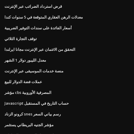
قرض استرداد الضرائب عبر الإنترنت
معدلات الرهن العقاري المتوقعة في 5 سنوات كندا
أسعار الفائدة على سندات التوفير الضريبية
توقف التجارة الثلاثي
التحقق من الائتمان عبر الإنترنت مجانا ايرلندا
معدل الليبور دولار 1 الشهر
منصة خدمات الموسيقى عبر الإنترنت
عملات فضة الدولار للبيع
مؤشر cbs المصرفية الأوروبية
Javascript حساب التاريخ في المستقبل
كرونو الزناد snes رسم بياني السعر
مؤشر الجنيه البريطاني يستثمر