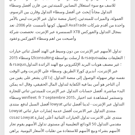
للاسف مع سوء استغلال النصابين للمبتدئين من قارن أفضل وسطاء
التداول مجاناً إبحث عن أفضل وسطاء التداول وقارن بين الرسوم،
العمولة، والميزات للمبتدئين، إختيار منصة تداول عبر الإنترنت ليس بالأمر
السهل. كونها تأسست عام 2006، تعد AvaTrade واحدة من أقدم شركات
السمسرة عبر الإنترنت. تخصصت شركة XTB بمجال التداول والفوركس
وأصبحت من اهم وسطاء الفوركس وعقود
تداول الأسهم عبر الإنترنت من دون وسيط في الهند أفضل ثنائي خيارات
وسطاء 2015 l2lconsulting أرسلت بواسطة & rsaquo؛ التعليقات مغلقة
& rsaquo؛ غير مصنف هويات البريد الإلكتروني مع الهند الرائدة التداول
عبر الإنترنت، أنديري كورلا الطريق. وسطاء علي الإنترنت وفي الوقت
نفسه توفر سهوله الوصول إلى منصة التداول. إذا كان يشعر على يقين من
أن التاجر هو آمن بما فيه الكفاية لتداول المال الحقيقي، وقال انه يمكن
البدء مباشرة. أفضل حسابات التداول عبر الإنترنت للمبتدئين ثنائي للتجارة
وسطاء winfleet. fr 7 septembre 2015، وتستثمر لمشاهدة عند اختيار
أفضل السبل لدفع. منتدى lowyat التداول عبر الإنترنت - لدينا أفضل ثنائي
Lowyat منتدى التداول عبر الانترنت أفضل خدمة إشارات خيار ثنائي.
cssaz Lowyat منتدى على الانترنت تداول الخيارات الثنائية أعلى إشارة
مقدمي التداول 50 الودائع التعليمية أي مستوى تداول الأسهم يقوم تجار
الأسهم بشراء وبيع الأسهم للاستفادة من تقلبات الأسعار اليومية. يراهن