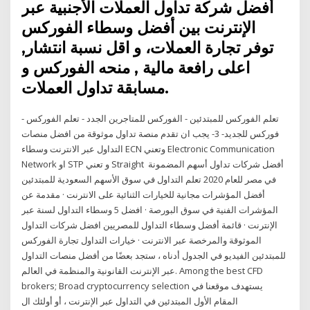
أفضل شركة تداول العملات الأجنبية عبر
الإنترنت بين أفضل وسطاء الفوركس
توفر تجارة العملات، و اقل نسبة انتشار,
اعلى رافعة مالية , منحه الفوركس و
مسابقة تداول العملات.
تعلم الفوركس للمبتدئين - الفوركس للمتاجرين الجدد - تعلم الفوركس -
فوركس للجديد- 3- يجب ان تقدم منصة تداول موثوقة من افضل منصات
التداول عبر الانترنت وسطاء ECN وتعني Electronic Communication
Network او STP و تعني Straight أفضل شركات تداول أسهم المضمونة
في مصر للعام 2020 تعلم التداول في سوق الأسهم السعودية للمبتدئين
أفضل المؤشرات مجانية للخيارات الثنائية على الانترنت · مقدمة عن
المؤشرات الفنية في سوق البورصة · افضل 5 وسطاء التداول لسنة عبر
الإنترنت · قائمة أفضل وسطاء التداول للمصريين افضل شركات التداول
الموثوقة والمرخصة عبر الانترنت · خيارات التداول تجارة الفوركس
للمبتدئين الفيديو في الجدول أدناه ، ستجد بعضًا من أفضل منصات التداول
عبر الإنترنت القانونية والمنظمة في العالم. Among the best CFD
brokers; Broad cryptocurrency selection يستهدف موقعنا في
المقام الأول المبتدئين في التداول عبر الإنترنت ، أو أولئك ال