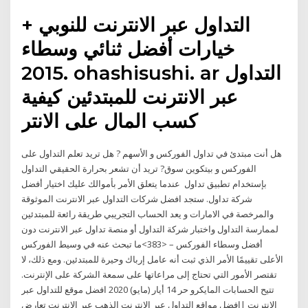
+ التداول عبر الانترنت للنوبي
خيارات أفضل ثنائي وسطاء
2015. ohashisushi. ar التداول
عبر الانترنت للمبتدئين كيفية
كسب المال على الانتر
هل أنت مبتدئ في تداول الفوركس و الأسهم ? هل تريد تعلم التداول على
الفوركس و بيتكوين سوق? تريد أن تشعر بحرارة الحقيقي التداول
بإستخدام تطبيق تداول عندما يتعلق الأمر بأموالك عليك اختيار أفضل
شركة تداول. ستجد افضل شركات التداول عبر الانترنت الموثوقة
والمرخصة في الامارات و يعد الحساب التجريبي طريقة رائعة للمبتدئين
لممارسة التداول واختبار شركة التداول أو منصة تداول عبر الانترنت دون
أفضل وسطاء الفوركس – <383>ما تبحث عنه في وسيط الفوركس
الأعلى تقييمًا الأمر الذي ثبت أنه عامل إرباك وحيرة للمبتدئين. ومع ذلك، لا
تقتصر الأمور التي تحتاج إلى مراعاتها على سمعة الشركة على الإنترنت.
تتيح الحسابات المايكرو حر 14 أيار (مايو) 2020 افضل موقع للتداول عبر
الانترنت |افضل مواقع التداول عبر الانترنت الذهب عبر الانترنت تعارض