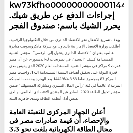
kw73kfho0000000000011440
إجراءات الدفع عن طريق شيك.
يحرر الشيك باسم: صندوق الفجر
بهدف تسريع الانتقال نحو الاقتصاد الدائري من خلال التكنولوجيا الرقمية،
أطلقت وزارة الاقتصاد الإماراتية بالتعاون مع شركة مايكروسوفت مبادرة
عالمية بعنوان "الاقتصاد الدائري يتحول إلى الرقمي" - مؤشر التنمية
المستدامة كشف "السيد"، في تصريحات لـ«الدستور»، عن أن مصر
قفزت 9 مراكز في مؤشر التنمية المستدامة لعام 2020 الذي يقيس مدى
قدرة الدولة على تحقيق أهداف التنمية المستدامة الـ17، واحتلت مصر
المركز 83 بمجموع نقاط 8.68 4‏‏/6‏‏/1442 بعد الهجرة وحققت المملكة
المرتبة 8 عالمياً في فئة "رأس المال البشري ومشاركة المستهلك" ضمن
مؤشر تحول الطاقة 2020 الصادر عن المنتدى الاقتصادي العالمي، والذي
يقيس أداء أنظمة الطاقة ومدى جاهزية البيئة
أعلن الجهاز المركزى للتعبئة العامة
والإحصاء، أن قيمة صادرات مصر فى
مجال الطاقة الكهربائية بلغت نحو 3.3