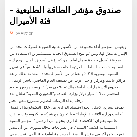
صندوق مؤشر الطاقة الطليعية -
فئة الأميرال
by
Author
ويقيس المؤشر أداء مجموعة من الأسهم عالية السيولة لشركات تتخذ من
الإمارات مقرًا لها، ومن ثم يتيح الصندوق الجديد للمستثمرين الاستفادة من
نمو فئة أصول جديدة تحمل آفاق نمو كبيرة في أسواق المال نيويورك -
العمانية. حققت السلطنة المرتبة الخامسة عربياً والـ 48 عالمياً في تقرير
التنمية البشرية 2018 والصادر عن الأمم المتحدة، متقدمة بذلك أربعة
مراكز عالميا ومركزا واحدا عربيا عن تصنيف العام الماضي. ياسر الرميان:
صندوق الاستثمارات العامة يملك 67% في شركة لوسيد موتورز بحجم
استثمارات 1.3 مليار دولار وزارتا الثقافة و”الشؤون البلدية” تعلنان بدء
مرحلة إبداء الرغبات لتطوير مشروع نبض الخبر
بهدف تسريع الانتقال نحو الاقتصاد الدائري من خلال التكنولوجيا الرقمية،
أطلقت وزارة الاقتصاد الإماراتية بالتعاون مع شركة مايكروسوفت مبادرة
عالمية بعنوان "الاقتصاد الدائري يتحول إلى الرقمي" - مؤشر التنمية
المستدامة كشف "السيد"، في تصريحات لـ«الدستور»، عن أن مصر
قفزت 9 مراكز في مؤشر التنمية المستدامة لعام 2020 الذي يقيس مدى