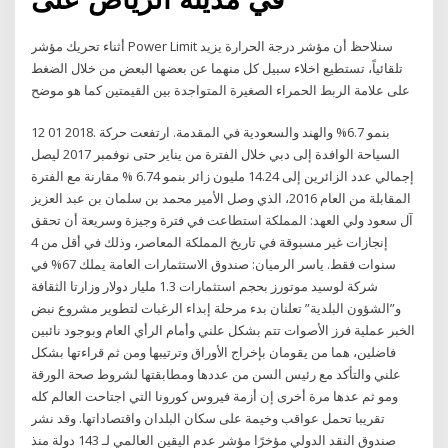
أثناء تحريك مؤشر Power Limit سنلاحظ أن مؤشر درجة الحرارة يزيد
تلقائياً، تستطيع اخلاء سبيل كل منهما عن بعضها البعض من خلال الضغط
على علامة الربط الحمراء الصغيرة المتواجدة بين القيمتين كما هو موضح
12 01 2018. بنمو 6.7% والهند والسعودية في المقدمة. ارتفعت حركة
السياحة الوافدة إلى دبي خلال الفترة من يناير حتى نوفمبر 2017 ليصل
إجمالي عدد الزائرين إلى 14.24 مليون زائر بنمو 6.74 % مقارنة مع الفترة
المقابلة من العام 2016، الذي وصل الأمير محمد بن سلمان بن عبد العزيز
آل سعود ولي العهد: المملكة استطاعت في فترة وجيزة وسريعة أن تحقق
إنجازات غير مسبوقة في تاريخ المملكة المعاصر، وذلك في أقل من 4
سنوات فقط. ياسر الرميان: صندوق الاستثمارات العامة يملك 67% في
شركة لوسيد موتورز بحجم استثمارات 1.3 مليار دولار وزارتا الثقافة
و”الشؤون البلدية” تعلنان بدء مرحلة إبداء الرغبات لتطوير مشروع نبض
الخبر عملية فرز الأصوات تتم بشكل علني وأمام الرأي العام وبوجود نائبين
فاضلين، هما من يقومان بإخراج الأوراق وترتيبها ومن ثم قراءتها بشكل
علني والتأكد مع رئيس السن من عددها ومطابقتها لشروط صحة الورقة
ومو ثم عدها مرة أخرى إن أزمة فيروس كورونا التي اجتاحت العالم كله
تقريبا تحمل عواقب وخيمة على سكان البلدان واقتصاداتها. وقد نشر
صندوق النقد الدولي مؤخرًا مؤشر عدم اليقين العالمي لـ 143 دولة منذ