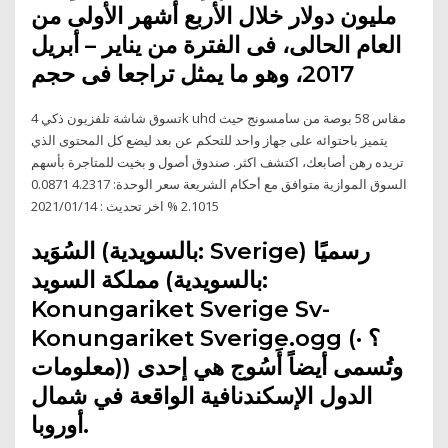
مليون دولار خلال الأربع أشهر الأولى من
العام الحالى، فى الفترة من يناير – أبريل
2017، وهو ما يمثل تراجعا فى حجم
تسوق شاشة تلفزيون ذكي 4k uhd مقاس 58 بوصة من سامسونج حيث
يتميز باحتوائه على جهاز واحد للتحكم عن بعد ليضع كل المحتوى الذي
تريده رهن أصابعك، اكتشف اكثر. صندوق أصول و بخيت للمتاجرة بأسهم
السوق الموازية متوافق مع أحكام الشريعة سعر الوحدة: 4.2317 0.0871
2.1015 % اخر تحديث : 2021/01/14
السُوَيد (بالسويدية: Sverige) رسميًا
مملكة السويد (بالسويدية:
Konungariket Sverige Sv-
Konungariket Sverige.ogg (؟ ·
معلومات)) وتُسمى أيضاً أَسُوج هي إحدى
الدول الإسكندنافية الواقعة في شمال
أوروبا.