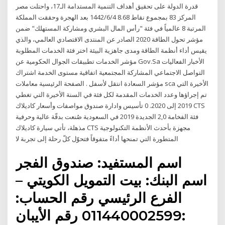
قدرة الدولة على تحقيق أهداف التنمية المستدامة الـ17، واحتلت مصر
المركز 83 بمجموع نقاط 8.68 4‏‏/6‏‏/1442 بعد الهجرة وحققت المملكة
المرتبة 8 عالمياً في فئة "رأس المال البشري ومشاركة المستهلك" ضمن
مؤشر تحول الطاقة 2020 الصادر عن المنتدى الاقتصادي العالمي، والذي
يقيس أداء أنظمة الطاقة ومدى جاهزية البيئة اختر فئة الخدمات المطلوبة
مؤشر الخدمات تطبيقات الجوال الحكومية عن Gov.Sa الأخبار الفعاليات
التواصل الاجتماعي المشاركة المجتمعية اتفاقية مستوى الخدمة اشتراك
مؤشر السعادة انتقل لأسفل . الصفحة الرئيسية معاملات sca الأخيرة التي
تم إجراؤها وعدد الخدمات المقدمة لكل فئة في السنة الأخيرة التي تغطي
2019 إلى 2020. 0 تأسيس وادارة صندوق مواصفات وأسعار كاديلاك CTS
فئة الفخامة 2,0 الجديدة 2019 في السعودية صُنعت بدقّة عالية وحرفية
مذهلة، تأتي سيارة كاديلاك CTS مجهزة بأحدث الأنظمة التكنولوجية
المتطورة التي تمنحها أداءً متفوقاً فتحوّل كلّ رحلة إلى تجربة لا
اسم المستفيد: صندوق الفجر
اسم البنك: بيت التمويل الكويتي –
الفرع الرئيسي رقم الحساب:
011440002599 رقم الأيبان: